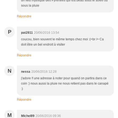
un lieu mythique des Pyrénées qui est beau sous le soleil ou
sous la pluie
Répondre
P
pat2811
20/06/2016 13:54
coucou, bien souvent le même temps chez moi :(<br /> Ca
doit être un bel endroit à visiter
Répondre
N
nessa
20/06/2016 12:28
j'adore !! une adresse à noter pour quand on partira dans ce
coin :) nous aussi la pluie ne nous retient pas dans le canapé
:)
Répondre
M
Michel89
20/06/2016 09:36