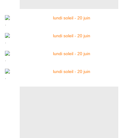
.
.
.
.