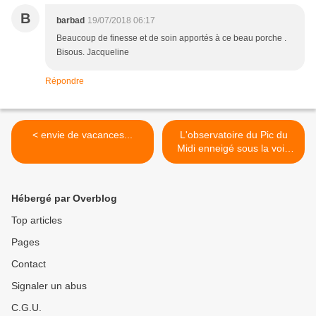
B
barbad
19/07/2018 06:17
Beaucoup de finesse et de soin apportés à ce beau porche .
Bisous. Jacqueline
Répondre
< envie de vacances...
L'observatoire du Pic du
Midi enneigé sous la voie
lactée >
Hébergé par Overblog
Top articles
Pages
Contact
Signaler un abus
C.G.U.