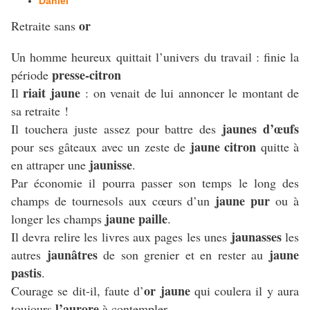
Daniel
or
Retraite sans
Un homme heureux quittait l’univers du travail : finie la
presse-citron
période
riait jaune
Il
: on venait de lui annoncer le montant de
sa retraite !
jaunes d’œufs
Il touchera juste assez pour battre des
jaune citron
pour ses gâteaux avec un zeste de
quitte à
jaunisse
en attraper une
.
Par économie il pourra passer son temps le long des
jaune pur
champs de tournesols aux cœurs d’un
ou à
jaune paille
longer les champs
.
jaunasses
Il devra relire les livres aux pages les unes
les
jaunâtres
jaune
autres
de son grenier et en rester au
pastis
.
or jaune
Courage se dit-il, faute d’
qui coulera il y aura
l’aurore
toujours
à contempler.