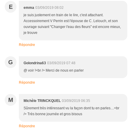
E
emma
03/09/2019 08:02
je suis justement en train de le lire, c'est attachant.
Accessoirement V Perrin est l'épouse de C. Lelouch, et son
ouvrage suivant "Changer l'eau des fleurs" est encore mieux,
je trouve
Répondre
G
Golondrina63
03/09/2019 07:48
@ voir !<br /> Merci de nous en parler
Répondre
M
Michèle TRINCKQUEL
03/09/2019 06:35
Sûrement très intéressant vu la façon dont tu en parles....<br
/> Très bonne journée et gros bisous
Répondre