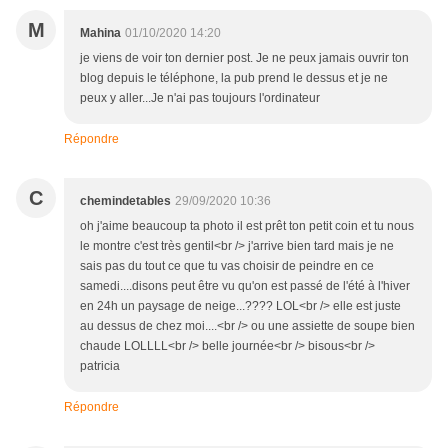
M
Mahina
01/10/2020 14:20
je viens de voir ton dernier post. Je ne peux jamais ouvrir ton
blog depuis le téléphone, la pub prend le dessus et je ne
peux y aller...Je n'ai pas toujours l'ordinateur
Répondre
C
chemindetables
29/09/2020 10:36
oh j'aime beaucoup ta photo il est prêt ton petit coin et tu nous
le montre c'est très gentil<br /> j'arrive bien tard mais je ne
sais pas du tout ce que tu vas choisir de peindre en ce
samedi....disons peut être vu qu'on est passé de l'été à l'hiver
en 24h un paysage de neige...???? LOL<br /> elle est juste
au dessus de chez moi....<br /> ou une assiette de soupe bien
chaude LOLLLL<br /> belle journée<br /> bisous<br />
patricia
Répondre