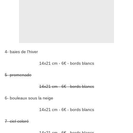
4- baies de l'hiver
14x21 cm - 6€ - bords blancs
5- promenade
14x21 cm - 6€ - bords blancs
6- bouleaux sous la neige
14x21 cm - 6€ - bords blancs
7- ciel coloré
14x21 cm - 6€ - bords blancs