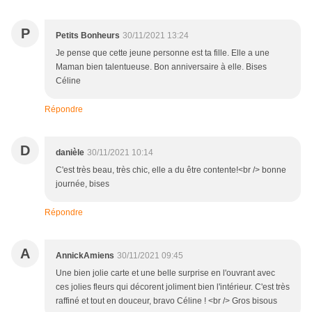
P
Petits Bonheurs
30/11/2021 13:24
Je pense que cette jeune personne est ta fille. Elle a une
Maman bien talentueuse. Bon anniversaire à elle. Bises
Céline
Répondre
D
danièle
30/11/2021 10:14
C'est très beau, très chic, elle a du être contente!<br /> bonne
journée, bises
Répondre
A
AnnickAmiens
30/11/2021 09:45
Une bien jolie carte et une belle surprise en l'ouvrant avec
ces jolies fleurs qui décorent joliment bien l'intérieur. C'est très
raffiné et tout en douceur, bravo Céline ! <br /> Gros bisous