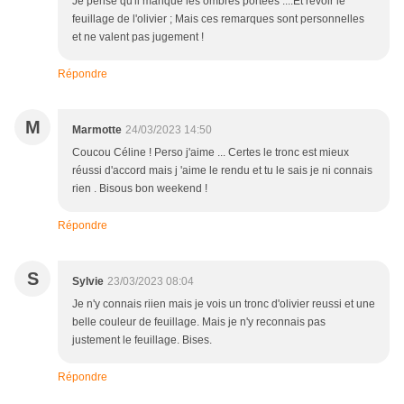
Je pense qu'il manque les ombres portées ....Et revoir le
feuillage de l'olivier ; Mais ces remarques sont personnelles
et ne valent pas jugement !
Répondre
M
Marmotte
24/03/2023 14:50
Coucou Céline ! Perso j'aime ... Certes le tronc est mieux
réussi d'accord mais j 'aime le rendu et tu le sais je ni connais
rien . Bisous bon weekend !
Répondre
S
Sylvie
23/03/2023 08:04
Je n'y connais riien mais je vois un tronc d'olivier reussi et une
belle couleur de feuillage. Mais je n'y reconnais pas
justement le feuillage. Bises.
Répondre