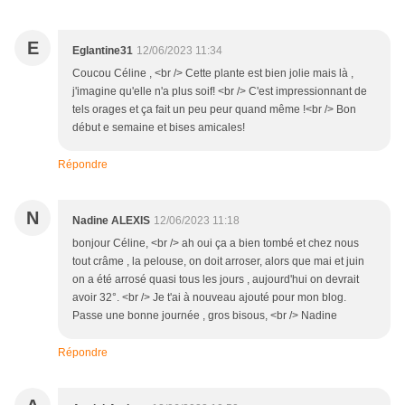
E
Eglantine31
12/06/2023 11:34
Coucou Céline , <br /> Cette plante est bien jolie mais là ,
j'imagine qu'elle n'a plus soif! <br /> C'est impressionnant de
tels orages et ça fait un peu peur quand même !<br /> Bon
début e semaine et bises amicales!
Répondre
N
Nadine ALEXIS
12/06/2023 11:18
bonjour Céline, <br /> ah oui ça a bien tombé et chez nous
tout crâme , la pelouse, on doit arroser, alors que mai et juin
on a été arrosé quasi tous les jours , aujourd'hui on devrait
avoir 32°. <br /> Je t'ai à nouveau ajouté pour mon blog.
Passe une bonne journée , gros bisous, <br /> Nadine
Répondre