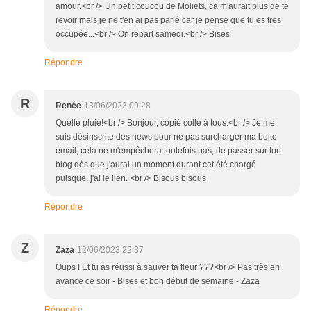
amour.<br /> Un petit coucou de Moliets, ca m'aurait plus de te
revoir mais je ne t'en ai pas parlé car je pense que tu es tres
occupée...<br /> On repart samedi.<br /> Bises
Répondre
R
Renée
13/06/2023 09:28
Quelle pluie!<br /> Bonjour, copié collé à tous.<br /> Je me
suis désinscrite des news pour ne pas surcharger ma boite
email, cela ne m'empêchera toutefois pas, de passer sur ton
blog dès que j'aurai un moment durant cet été chargé
puisque, j'ai le lien. <br /> Bisous bisous
Répondre
Z
Zaza
12/06/2023 22:37
Oups ! Et tu as réussi à sauver ta fleur ???<br /> Pas très en
avance ce soir - Bises et bon début de semaine - Zaza
Répondre