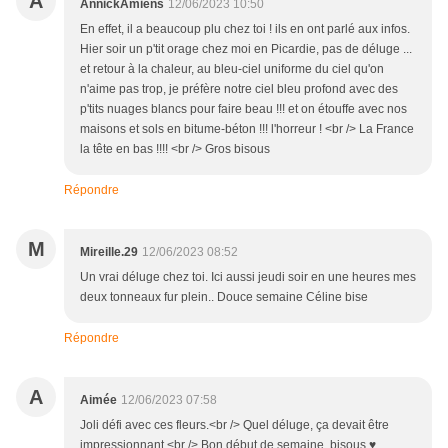
A
AnnickAmiens
12/06/2023 10:50
En effet, il a beaucoup plu chez toi ! ils en ont parlé aux infos.
Hier soir un p'tit orage chez moi en Picardie, pas de déluge ...
et retour à la chaleur, au bleu-ciel uniforme du ciel qu'on
n'aime pas trop, je préfère notre ciel bleu profond avec des
p'tits nuages blancs pour faire beau !!! et on étouffe avec nos
maisons et sols en bitume-béton !!! l'horreur ! <br /> La France
la tête en bas !!!! <br /> Gros bisous
Répondre
M
Mireille.29
12/06/2023 08:52
Un vrai déluge chez toi. Ici aussi jeudi soir en une heures mes
deux tonneaux fur plein.. Douce semaine Céline bise
Répondre
A
Aimée
12/06/2023 07:58
Joli défi avec ces fleurs.<br /> Quel déluge, ça devait être
impressionnant.<br /> Bon début de semaine, bisous ♥