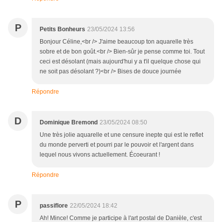
P
Petits Bonheurs
23/05/2024 13:56
Bonjour Céline,<br /> J'aime beaucoup ton aquarelle très
sobre et de bon goût.<br /> Bien-sûr je pense comme toi. Tout
ceci est désolant (mais aujourd'hui y a t'il quelque chose qui
ne soit pas désolant ?)<br /> Bises de douce journée
Répondre
D
Dominique Bremond
23/05/2024 08:50
Une très jolie aquarelle et une censure inepte qui est le reflet
du monde perverti et pourri par le pouvoir et l'argent dans
lequel nous vivons actuellement. Écoeurant !
Répondre
P
passiflore
22/05/2024 18:42
Ah! Mince! Comme je participe à l'art postal de Danièle, c'est