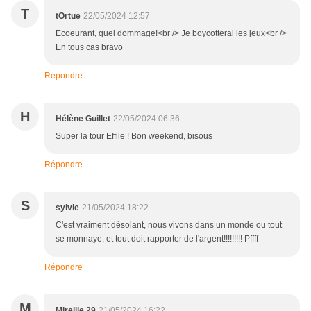
T
tOrtue
22/05/2024 12:57
Ecoeurant, quel dommage!<br /> Je boycotterai les jeux<br />
En tous cas bravo
Répondre
H
Hélène Guillet
22/05/2024 06:36
Super la tour Effile ! Bon weekend, bisous
Répondre
S
sylvie
21/05/2024 18:22
C'est vraiment désolant, nous vivons dans un monde ou tout
se monnaye, et tout doit rapporter de l'argent!!!!!!!!! Pffff
Répondre
M
Mireille.29
21/05/2024 16:22