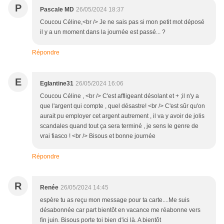
P
Pascale MD
26/05/2024 18:37
Coucou Céline,<br /> Je ne sais pas si mon petit mot déposé
il y a un moment dans la journée est passé... ?
Répondre
E
Eglantine31
26/05/2024 16:06
Coucou Céline , <br /> C'est affligeant désolant et + ;il n'y a
que l'argent qui compte , quel désastre! <br /> C'est sûr qu'on
aurait pu employer cet argent autrement , il va y avoir de jolis
scandales quand tout ça sera terminé , je sens le genre de
vrai fiasco ! <br /> Bisous et bonne journée
Répondre
R
Renée
26/05/2024 14:45
espère tu as reçu mon message pour ta carte....Me suis
désabonnée car part bientôt en vacance me réabonne vers
fin juin. Bisous porte toi bien d'ici là. A bientôt