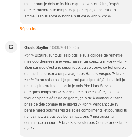
maintenant je dois réfléchir ce que je vais en faire, j'espère
que je trouverais le temps. Si je participe, je mettrais un
article. Bisous et<br /> bonne nuit.<br /> <br /> <br />
Répondre
G
Gisèle Seyller
10/09/2011 20:25
<br /> Bizarre, sur tous les blogs je suis obligée de remettre
mes coordonnées si je veux laisser un com... grrrr<br /> <br />
Bien sûr que c'est une super idée, où se trouve ce bel endroit
qui me fait penser à un paysage des Hautes-Vosges ?<br />
<br /> Je ne sais pas si je pourrai participer, déjà chez Héli je
ne suis plus vraiment ... et là je vais être Hors Service
quelques temps.<br /> <br /> Une chose est sûre, il faut se
fixer des petits défis de ce genre, ça aide à avancer et sans
prise de tête comme tu le dis<br /> <br /> Pendant que j'y
pense merci pour tes visites et tes compliments, et pourquoi tu
ne les mettrais pas ces bons macarons ? moi aussi j'ai
commencé un jour ...!<br /> Bises colorées Céline<br /> <br />
<br />