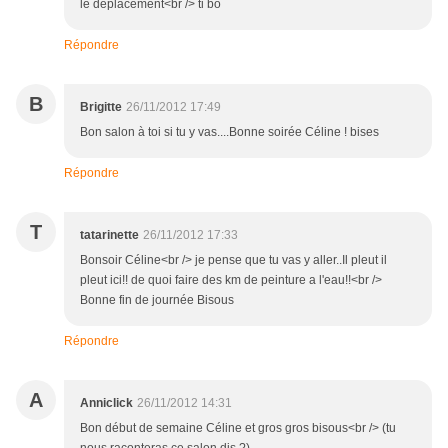
le déplacement<br /> ti bo
Répondre
B
Brigitte
26/11/2012 17:49
Bon salon à toi si tu y vas....Bonne soirée Céline ! bises
Répondre
T
tatarinette
26/11/2012 17:33
Bonsoir Céline<br /> je pense que tu vas y aller..Il pleut il
pleut ici!! de quoi faire des km de peinture a l'eau!!<br />
Bonne fin de journée Bisous
Répondre
A
Anniclick
26/11/2012 14:31
Bon début de semaine Céline et gros gros bisous<br /> (tu
nous raconteras ce salon dis ?)