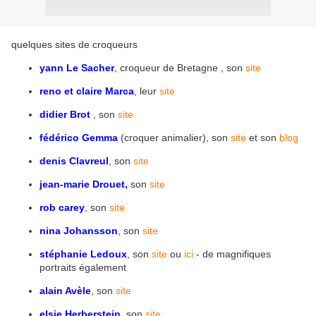
quelques sites de croqueurs
yann Le Sacher
, croqueur de Bretagne , son
site
reno et claire Marca
, leur
site
didier Brot
, son
site
fédérico Gemma
(croquer animalier), son
site
et son
blog
denis Clavreul
, son
site
jean-marie Drouet,
son
site
rob carey
, son
site
nina Johansson
, son
site
stéphanie Ledoux
, son
site
ou
ici
- de magnifiques
portraits également
alain Avèl
e
, son
site
elsie Herberstein
, son
site