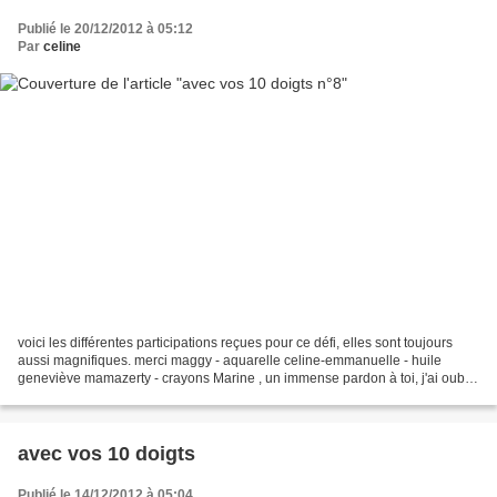
Publié le 20/12/2012 à 05:12
Par
celine
voici les différentes participations reçues pour ce défi, elles sont toujours
aussi magnifiques. merci maggy - aquarelle celine-emmanuelle - huile
geneviève mamazerty - crayons Marine , un immense pardon à toi, j'ai oublié
la sienne (pb de classement...
avec vos 10 doigts
Publié le 14/12/2012 à 05:04