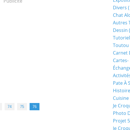
Exposit
Publicité
Divers
(
Chat Alo
Autres 
Dessin
(
Tutoriel
Toutou 
Carnet 
Cartes-
Échange
Activité
Pate À 
Histoir
Cuisine
Je Croq
74
75
76
Photo 
Projet 
Je Croq