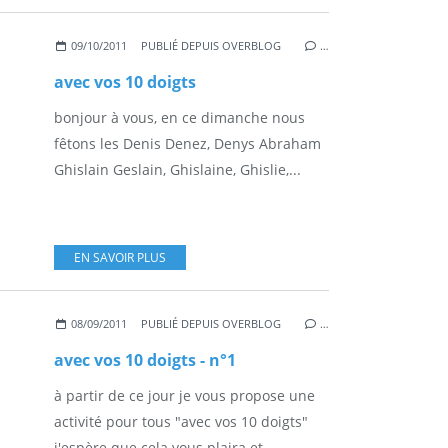
09/10/2011
PUBLIÉ DEPUIS OVERBLOG
…
avec vos 10 doigts
bonjour à vous, en ce dimanche nous
fêtons les Denis Denez, Denys Abraham
Ghislain Geslain, Ghislaine, Ghislie,...
EN SAVOIR PLUS
08/09/2011
PUBLIÉ DEPUIS OVERBLOG
…
avec vos 10 doigts - n°1
à partir de ce jour je vous propose une
activité pour tous "avec vos 10 doigts"
j'espère que cela vous plaira et...