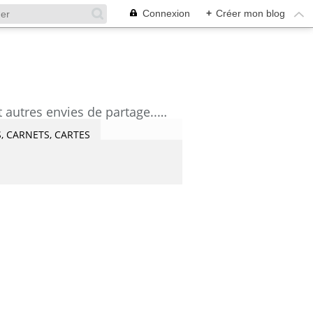
Connexion
+
Créer mon blog
découvrez mes aquarelles, mes tutoriels, mes coups de coeur lecture et artistes et autres envies de partage....Céline Castaingt-T.
, CARNETS, CARTES