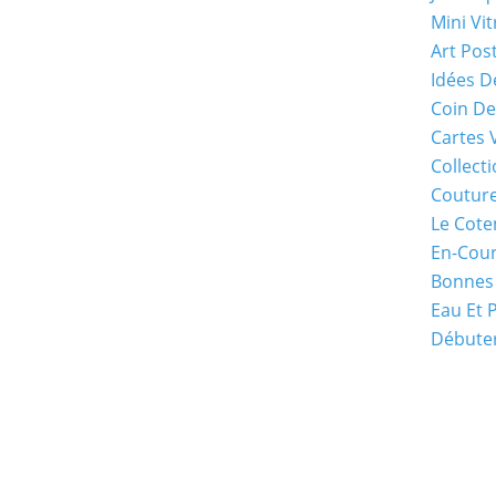
Mini Vit
Art Pos
Idées D
Coin De
Cartes 
Collecti
Coutur
Le Cote
En-Cou
Bonnes
Eau Et 
Débuter