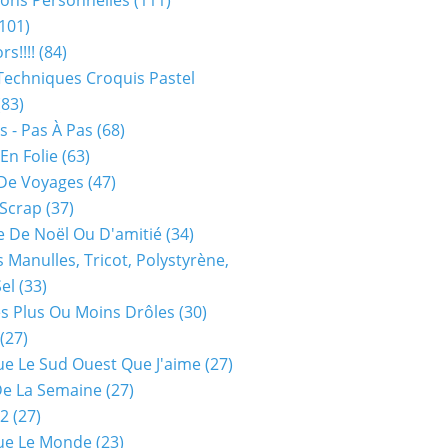
ions Personnelles
(111)
101)
rs!!!!
(84)
Techniques Croquis Pastel
83)
s - Pas À Pas
(68)
En Folie
(63)
De Voyages
(47)
 Scrap
(37)
 De Noël Ou D'amitié
(34)
s Manulles, Tricot, Polystyrène,
Sel
(33)
es Plus Ou Moins Drôles
(30)
(27)
ue Le Sud Ouest Que J'aime
(27)
De La Semaine
(27)
52
(27)
ue Le Monde
(23)