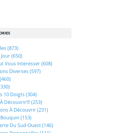
ORIES
les
(873)
 Jour
(650)
ut Vous Interesser
(608)
ons Diverses
(597)
(460)
(330)
s 10 Doigts
(304)
À Découvrir!!!
(253)
ions À Découvrir
(231)
 Bouquin
(153)
erte Du Sud-Ouest
(146)