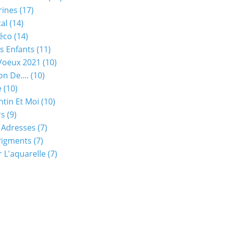
rines
(17)
tal
(14)
éco
(14)
s Enfants
(11)
Voeux 2021
(10)
on De....
(10)
e
(10)
ntin Et Moi
(10)
rs
(9)
 Adresses
(7)
Pigments
(7)
 L'aquarelle
(7)