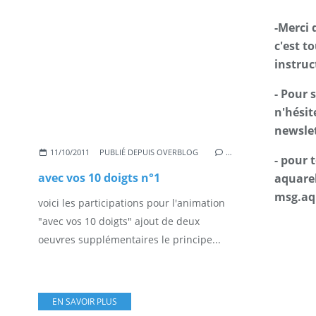
-Merci 
c'est t
instruc
- Pour 
n'hésit
newslet
11/10/2011
PUBLIÉ DEPUIS OVERBLOG
…
- pour
avec vos 10 doigts n°1
aquarel
msg.aq
voici les participations pour l'animation
"avec vos 10 doigts" ajout de deux
oeuvres supplémentaires le principe...
EN SAVOIR PLUS