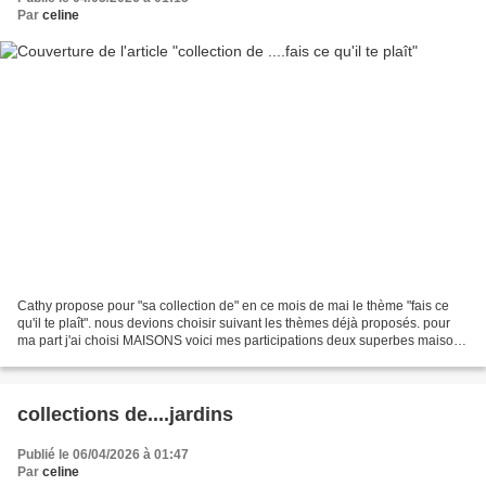
Par
celine
Cathy propose pour "sa collection de" en ce mois de mai le thème "fais ce
qu'il te plaît". nous devions choisir suivant les thèmes déjà proposés. pour
ma part j'ai choisi MAISONS voici mes participations deux superbes maisons
de Beuvron en Auge (14) et...
collections de....jardins
Publié le 06/04/2026 à 01:47
Par
celine