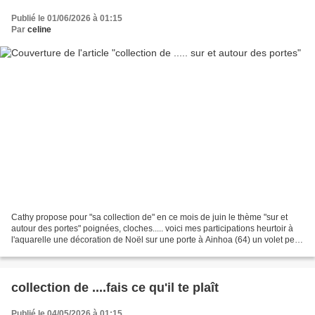
Publié le 01/06/2026 à 01:15
Par
celine
Cathy propose pour "sa collection de" en ce mois de juin le thème "sur et
autour des portes" poignées, cloches..... voici mes participations heurtoir à
l'aquarelle une décoration de Noël sur une porte à Ainhoa (64) un volet peint
sur une porte découverte...
collection de ....fais ce qu'il te plaît
Publié le 04/05/2026 à 01:15