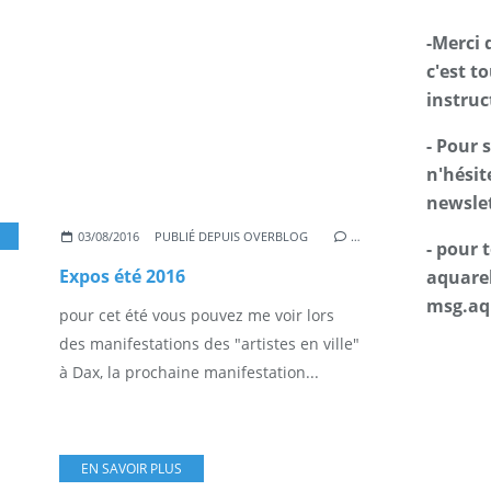
-Merci 
c'est t
instruc
- Pour 
n'hésit
newslet
03/08/2016
PUBLIÉ DEPUIS OVERBLOG
…
- pour
Expos été 2016
aquarel
msg.aq
pour cet été vous pouvez me voir lors
des manifestations des "artistes en ville"
à Dax, la prochaine manifestation...
EN SAVOIR PLUS