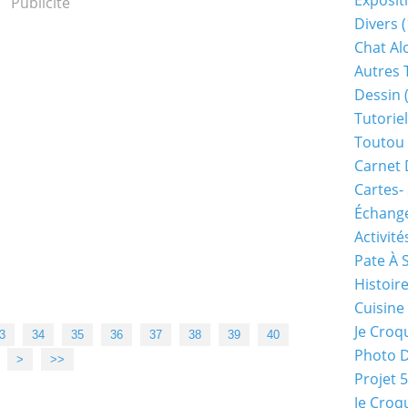
Exposit
Publicité
Divers
(
Chat Alo
Autres 
Dessin
(
Tutoriel
Toutou 
Carnet 
Cartes-
Échange
Activité
Pate À 
Histoir
Cuisine
Je Croq
50
3
34
35
36
37
38
39
40
Photo 
>
>>
Projet 
Je Croq