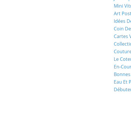
Mini Vit
Art Pos
Idées D
Coin De
Cartes 
Collecti
Coutur
Le Cote
En-Cou
Bonnes
Eau Et 
Débuter