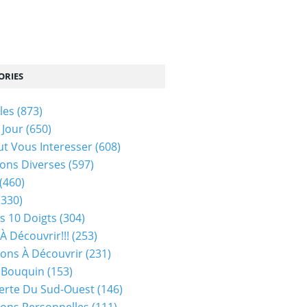
ORIES
les
(873)
 Jour
(650)
ut Vous Interesser
(608)
ons Diverses
(597)
(460)
(330)
s 10 Doigts
(304)
À Découvrir!!!
(253)
ions À Découvrir
(231)
 Bouquin
(153)
erte Du Sud-Ouest
(146)