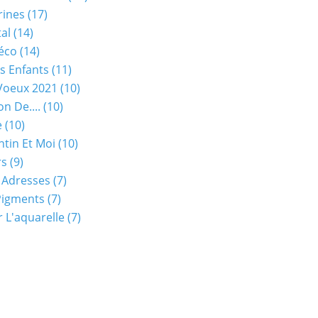
rines
(17)
tal
(14)
éco
(14)
s Enfants
(11)
Voeux 2021
(10)
on De....
(10)
e
(10)
ntin Et Moi
(10)
rs
(9)
 Adresses
(7)
Pigments
(7)
 L'aquarelle
(7)