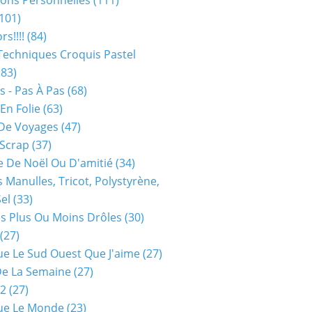
ions Personnelles
(111)
101)
rs!!!!
(84)
Techniques Croquis Pastel
83)
s - Pas À Pas
(68)
En Folie
(63)
De Voyages
(47)
 Scrap
(37)
 De Noël Ou D'amitié
(34)
s Manulles, Tricot, Polystyrène,
Sel
(33)
es Plus Ou Moins Drôles
(30)
(27)
ue Le Sud Ouest Que J'aime
(27)
De La Semaine
(27)
52
(27)
ue Le Monde
(23)