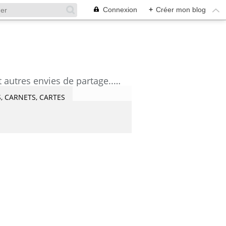
Connexion
+
Créer mon blog
découvrez mes aquarelles, mes tutoriels, mes coups de coeur lecture et artistes et autres envies de partage....Céline Castaingt-T.
, CARNETS, CARTES