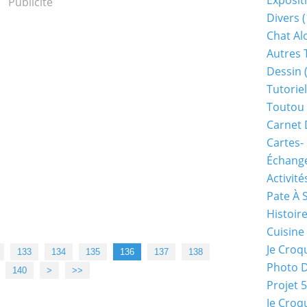
Exposit
Publicité
Divers
(
Chat Alo
Autres 
Dessin
(
Tutoriel
Toutou 
Carnet 
Cartes-
Échange
Activité
Pate À 
Histoir
Cuisine
Je Croq
133
134
135
136
137
138
Photo 
150
160
140
>
>>
Projet 
Je Croq