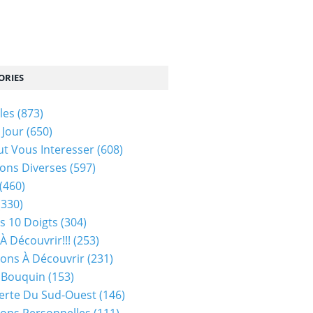
ORIES
les
(873)
 Jour
(650)
ut Vous Interesser
(608)
ons Diverses
(597)
(460)
(330)
s 10 Doigts
(304)
À Découvrir!!!
(253)
ions À Découvrir
(231)
 Bouquin
(153)
erte Du Sud-Ouest
(146)