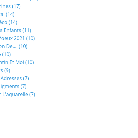
rines
(17)
tal
(14)
éco
(14)
s Enfants
(11)
Voeux 2021
(10)
on De....
(10)
e
(10)
ntin Et Moi
(10)
rs
(9)
 Adresses
(7)
Pigments
(7)
 L'aquarelle
(7)