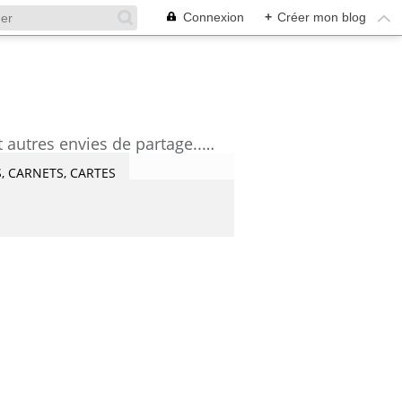
Connexion
+
Créer mon blog
découvrez mes aquarelles, mes tutoriels, mes coups de coeur lecture et artistes et autres envies de partage....Céline Castaingt-T.
, CARNETS, CARTES