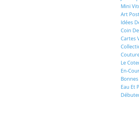
Mini Vit
Art Pos
Idées D
Coin De
Cartes 
Collecti
Coutur
Le Cote
En-Cou
Bonnes
Eau Et 
Débuter