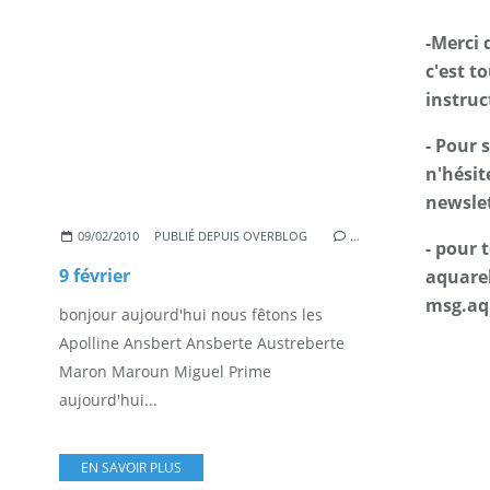
-Merci 
c'est t
instruc
- Pour 
n'hésit
newslet
09/02/2010
PUBLIÉ DEPUIS OVERBLOG
…
- pour
9 février
aquarel
msg.aq
bonjour aujourd'hui nous fêtons les
Apolline Ansbert Ansberte Austreberte
Maron Maroun Miguel Prime
aujourd'hui...
EN SAVOIR PLUS