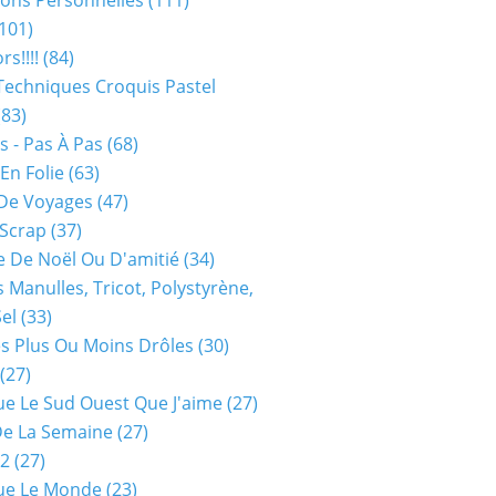
ions Personnelles
(111)
101)
rs!!!!
(84)
Techniques Croquis Pastel
83)
s - Pas À Pas
(68)
En Folie
(63)
De Voyages
(47)
 Scrap
(37)
 De Noël Ou D'amitié
(34)
s Manulles, Tricot, Polystyrène,
Sel
(33)
es Plus Ou Moins Drôles
(30)
(27)
ue Le Sud Ouest Que J'aime
(27)
De La Semaine
(27)
52
(27)
ue Le Monde
(23)