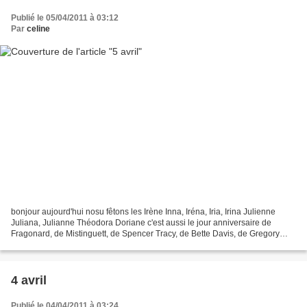
Publié le 05/04/2011 à 03:12
Par
celine
bonjour aujourd'hui nosu fêtons les Irène Inna, Iréna, Iria, Irina Julienne
Juliana, Julianne Théodora Doriane c'est aussi le jour anniversaire de
Fragonard, de Mistinguett, de Spencer Tracy, de Bette Davis, de Gregory
Peck, de Charlotte de Turckheim...
4 avril
Publié le 04/04/2011 à 03:24