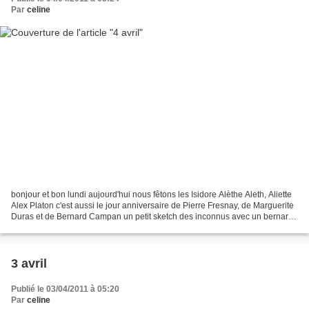
Par
celine
bonjour et bon lundi aujourd'hui nous fêtons les Isidore Alèthe Aleth, Aliette
Alex Platon c'est aussi le jour anniversaire de Pierre Fresnay, de Marguerite
Duras et de Bernard Campan un petit sketch des inconnus avec un bernard
campan, qui a fait par...
3 avril
Publié le 03/04/2011 à 05:20
Par
celine