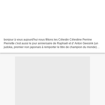
bonjour à vous aujourd'hui nous fêtons les Célestin Célestine Perrine
Pierrette c'est aussi le jour anniersaire de Raphaël et d' Anton Geesink (un
judoka, premier non japonais à remporter le titre de champion du monde)
encore une vidéo de peinture aujourd'hui...