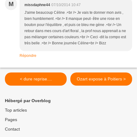
M
missdaphne44
07/10/2014 10:47
J'aime beaucoup Céline .<br /> Je vais te donner mon avis ,
bien humblement .<br /> Il manque peut- être une rose en
bouton pour l'équilibre , et puis ce bleu me gène .<br /> Un
retour dans mes cours d'art floral , la prof nous apprenait a ne
pas mélanger certaines couleurs.<br /> Ceci -dit la compo est
très belle .<br /> Bonne journée Céline<br /> Bizz
Répondre
< dure reprise....
Ozart expose à Poitiers >
Hébergé par Overblog
Top articles
Pages
Contact