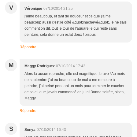
V
Véronique
07/10/2014 21:25
j'aime beaucoup, et tant de douceur et ce que j'aime
beaucoup aussi c'est le côté &quot;inachevé&quot;, je ne sais
comment on dit, tout le tour de l'aquarelle qui reste sans
peinture, cela donne un éclat doux ! bisous
Répondre
M
Maggy Rodriguez
07/10/2014 17:42
Alors là aucun reproche, elle est magnifique, bravo ! Au mois
de septembre j'ai eu beaucoup de mal à me remettre à
peindre, j'ai peiné pendant un mois pour terminer le coucher
de soleil que j'avais commencé en juin! Bonne soirée, bises,
Maggy
Répondre
S
Sonya
07/10/2014 16:43