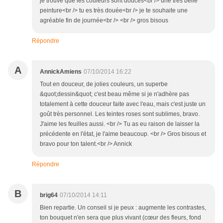
je trouve que les couleurs sont douces<br /> une très belle
peinture<br /> tu es très douée<br /> je te souhaite une
agréable fin de journée<br /> <br /> gros bisous
Répondre
A
AnnickAmiens
07/10/2014 16:22
Tout en douceur, de jolies couleurs, un superbe
&quot;dessin&quot; c'est beau même si je n'adhère pas
totalement à cette douceur faite avec l'eau, mais c'est juste un
goût très personnel. Les teintes roses sont sublimes, bravo.
J'aime les feuilles aussi. <br /> Tu as eu raison de laisser la
précédente en l'état, je l'aime beaucoup. <br /> Gros bisous et
bravo pour ton talent.<br /> Annick
Répondre
B
brig64
07/10/2014 14:11
Bien repartie. Un conseil si je peux : augmente les contrastes,
ton bouquet n'en sera que plus vivant (cœur des fleurs, fond