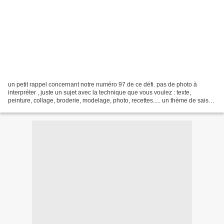
un petit rappel concernant notre numéro 97 de ce défi. pas de photo à
interpréter , juste un sujet avec la technique que vous voulez : texte,
peinture, collage, broderie, modelage, photo, recettes..... un thème de saison
"l'été" pour ceux qui veulent...