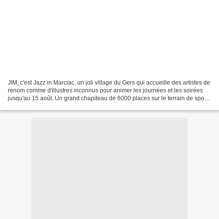
JIM, c'est Jazz in Marciac, un joli village du Gers qui accueille des artistes de
renom comme d'illustres inconnus pour animer les journées et les soirées
jusqu'au 15 août. Un grand chapiteau de 6000 places sur le terrain de sport
qui accueille les concerts...