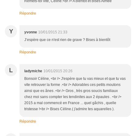
Remets-toi vite, Celine.<br /> A bientôt et bises Aimée
Répondre
Y
yvonne
10/01/2015 21:33
J’espère que ce n'est rien de grave ? Bises à bientôt
Répondre
L
ladymiche
10/01/2015 20:26
Bonsoir Céline, <br /> J'espère que tu vas mieux et que tu vas
vite retrouver la forme .<br /> Adorables ces petits moutons
ainsi que es ânes .<br /> Gros , très gros soucis familiaux
chez moi sans compter les tendinites aux 2 épaules . <br />
2015 a mal commencé en France ... quel gâchis , quelle
tristesse !<br /> Bises Céline.( j'admire tes aquarelles ).
Répondre