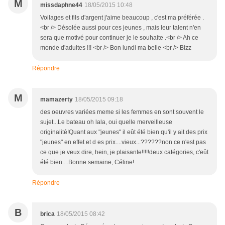
M
missdaphne44
18/05/2015 10:48
Voilages et fils d'argent j'aime beaucoup , c'est ma préférée .
<br /> Désolée aussi pour ces jeunes , mais leur talent n'en
sera que motivé pour continuer je le souhaite .<br /> Ah ce
monde d'adultes !!! <br /> Bon lundi ma belle <br /> Bizz
Répondre
M
mamazerty
18/05/2015 09:18
des oeuvres variées meme si les femmes en sont souvent le
sujet...Le bateau oh lala, oui quelle merveilleuse
originalité!Quant aux "jeunes" il eût été bien qu'il y ait des prix
"jeunes" en effet et d es prix....vieux...??????non ce n'est pas
ce que je veux dire, hein, je plaisante!!!!!deux catégories, c'eût
été bien....Bonne semaine, Céline!
Répondre
B
brica
18/05/2015 08:42