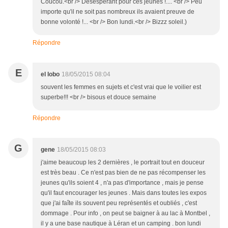
Coucou.<br /> Désespérant pour ces jeunes !.... <br /> Peu
importe qu'il ne soit pas nombreux ils avaient preuve de
bonne volonté !... <br /> Bon lundi.<br /> Bizzz soleil.)
Répondre
E
el lobo
18/05/2015 08:04
souvent les femmes en sujets et c'est vrai que le voilier est
superbe!!! <br /> bisous et douce semaine
Répondre
G
gene
18/05/2015 08:03
j'aime beaucoup les 2 dernières , le portrait tout en douceur
est très beau . Ce n'est pas bien de ne pas récompenser les
jeunes qu'ils soient 4 , n'a pas d'importance , mais je pense
qu'il faut encourager les jeunes . Mais dans toutes les expos
que j'ai faîte ils souvent peu représentés et oubliés , c'est
dommage . Pour info , on peut se baigner à au lac à Montbel ,
il y a une base nautique à Léran et un camping . bon lundi