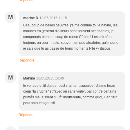
Répondre
M
marine D
18/05/2015 11:15
Beaucoup de belles oeuvres, j'aime comme toi le navire, les
marines en général d'ailleurs sont souvent attachantes, je
comprends bien ton coup de coeur Céline ! Les prix c'est
toujours un peu injuste, souvent un peu aléatoire, qu'importe
je sais que tu as passé de bons moments !<br /> Bisous
Répondre
M
Mahina
18/05/2015 10:49
le voilage et fil d'argent est vraiment superbe!! J'aime beau
coup "la cruche" et "avec ou sans voile". par contre certains
primés me laissent plutôt indifférente, comme quoi, il en faut
pour tous les gouts!!
Répondre