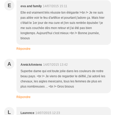
E
eva and family
14/07/2015 15:11
Elle est vraiment très réussie ton élégante !<br /> Je ne suis
pas allée voir le feu d'artifice et pourtant j'adore ça. Mais hier
c'était le 1er jour de ma cure et j'en suis rentrée épuisée ! je
me suis couchée dès mon retour et j'ai été pas bien
longtemps. Aujourd'hui c'est mieux.<br /> Bonne journée,
bisous
Répondre
A
AnnickAmiens
14/07/2015 13:42
Superbe dame qui est toute jolie dans les couleurs de notre
beau pays. <br /> Je viens de regarder le défilé, j'ai adoré les
chevaux, les aigles mexicains, tous les femmes de plus en
plus nombreuses ... <br /> Gros bisous
Répondre
L
Laurence
14/07/2015 12:23