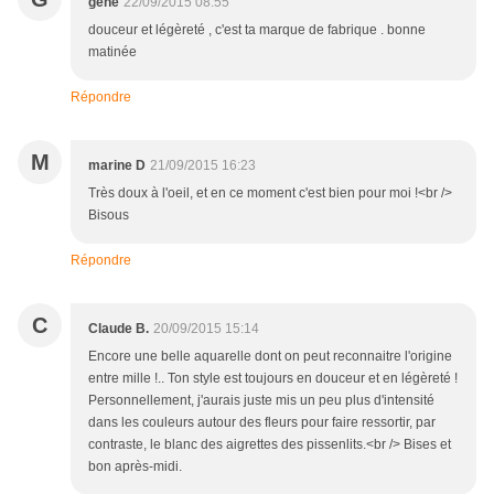
gene
22/09/2015 08:55
douceur et légèreté , c'est ta marque de fabrique . bonne
matinée
Répondre
M
marine D
21/09/2015 16:23
Très doux à l'oeil, et en ce moment c'est bien pour moi !<br />
Bisous
Répondre
C
Claude B.
20/09/2015 15:14
Encore une belle aquarelle dont on peut reconnaitre l'origine
entre mille !.. Ton style est toujours en douceur et en légèreté !
Personnellement, j'aurais juste mis un peu plus d'intensité
dans les couleurs autour des fleurs pour faire ressortir, par
contraste, le blanc des aigrettes des pissenlits.<br /> Bises et
bon après-midi.