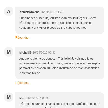
A
AnnickAmiens
16/09/2015 11:48
Superbe tes pissenlits, tout transparents, tout légers ... c'est
très beau et j'admire comme tu sais choisir et obtenir tes
couleurs. <br /> Gros bisous Céline et belle journée
Répondre
M
Michel89
16/09/2015 09:31
Aquarelle pleine de douceur. Très jolie! Je vois que tu es
motivée en ce moment. Pour moi, très occupé avec des expos
perso et préparation du Salon d'Automne de mon association.
A bientôt. Michel
Répondre
M
MLA
16/09/2015 09:09
Très jolie aquarelle, tout en finesse ! Le dégradé des couleurs