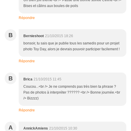
Un bien joli thème<br /> Passe une bonne soirée Céline<br />
Bises et câlins aux boules de poils
Répondre
B
Bernieshoot
21/10/2015 18:26
bonsoir, tu sais que je publie tous les samedis pour un projet
photo Toy Day, alors je devrais pouvoir participer facilement !
Répondre
B
Brica
21/10/2015 11:45
Coucou...<br /> Je ne comprends pas très bien ta phrase ?
Pas de photos à interpréter ?????? <br /> Bonne journée.<br
/> Bizzzz)
Répondre
A
AnnickAmiens
21/10/2015 10:30