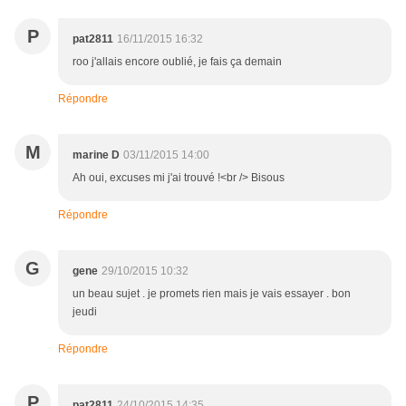
P
pat2811
16/11/2015 16:32
roo j'allais encore oublié, je fais ça demain
Répondre
M
marine D
03/11/2015 14:00
Ah oui, excuses mi j'ai trouvé !<br /> Bisous
Répondre
G
gene
29/10/2015 10:32
un beau sujet . je promets rien mais je vais essayer . bon
jeudi
Répondre
P
pat2811
24/10/2015 14:35