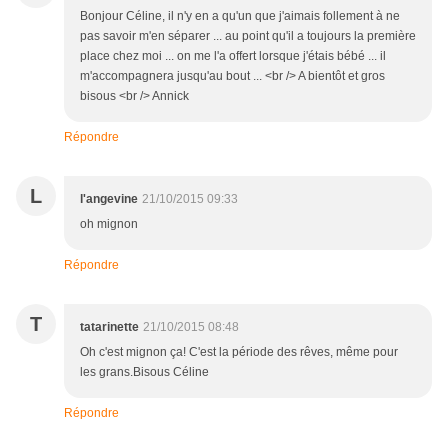
Bonjour Céline, il n'y en a qu'un que j'aimais follement à ne
pas savoir m'en séparer ... au point qu'il a toujours la première
place chez moi ... on me l'a offert lorsque j'étais bébé ... il
m'accompagnera jusqu'au bout ... <br /> A bientôt et gros
bisous <br /> Annick
Répondre
L
l'angevine
21/10/2015 09:33
oh mignon
Répondre
T
tatarinette
21/10/2015 08:48
Oh c'est mignon ça! C'est la période des rêves, même pour
les grans.Bisous Céline
Répondre