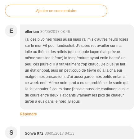
Ajouter un commentaire
E
ellerium
30/05/2017 08:46
j'ai des pivoines roses aussi mais j'ai mis d'autres fleurs roses
sur le mur FB pour lundisoleil. J'espère retravailler sur ma
toile au thème des reflets (qui de toute façon était prévue
même sans ton thème) la température ayant enfin baissé un
peu, ces jours-ci il a fait vraiment trop chaud, De plus j'ai fait
un état grippal, puis un petit coup de fièvre dû à la chaleur
malgré mes précautions. J'ai aussi gardé mes petits-enfants
ce week-end. Même notre prof a eu un problème de santé qui
l'a fait annuler 2 cours donc j'essaie aussi de continuer la toile
du cours entre deux. Fatigants vraiment les pics de chaleur
qu'on a eus dans le nord. Bisous
Répondre
S
Sonya 972
30/05/2017 04:13