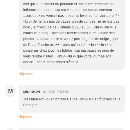
ami qui a un cancer du poumon et une autre personne qui
influence beaucoup sur ma vie a une tumeur au cerveau
...eux deux ne verront pas le jour ce lever sur janvier ....<br />
<br /> Je ne fais pas de pause, pas de congés , je ne fête pas
noel , je m'occupe de 3 chiens du 20 au 30 ...<br /> <br /> je
continue le blog ...avec des recettes mais surtout avec des
photos , la nature reste si verte ! pas de gel ni de neige , que
de l'eau , l'herbe est ++= verte qu'en été ...<br /> <br /> je
passerais chez tout mes fidèles , car ma pause se sera de
vous rendre visites ....<br /> <br /> que votre journée soit
douce ...<br /> <br /> merci d'être là ...
Répondre
M
Mireille.29
14/12/2017 03:52
Très bien expliquer ton tuto Céline..<br /> A bientôt bises de la
Bretagne.
Répondre