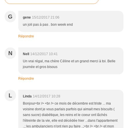
G
gene
15/12/2017 21:06
un joli pas à pas . bon week end
Répondre
N
Nell
14/12/2017 10:41
Un vrai régal, ma chère Céline et un grand merci à toi. Belle
journée et gros bisous
Répondre
L
Linda
14/12/2017 10:28
Bonjour<br /> <br /> ce mois de décembre est triste ... ma
voisine dont je vous parlais parfois qui aimait mes biscuits (
sans sucre) diabétique, les reins et le coeur ont lâchés
l'étreinte de la vie, elle est décédée hier ...dans l'appartement
..; les ambulanciers n'ont rien pu faire ..;<br /> <br /> et mon