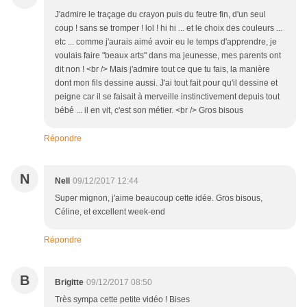
J'admire le traçage du crayon puis du feutre fin, d'un seul
coup ! sans se tromper ! lol ! hi hi ... et le choix des couleurs ...
etc ... comme j'aurais aimé avoir eu le temps d'apprendre, je
voulais faire "beaux arts" dans ma jeunesse, mes parents ont
dit non ! <br /> Mais j'admire tout ce que tu fais, la manière
dont mon fils dessine aussi. J'ai tout fait pour qu'il dessine et
peigne car il se faisait à merveille instinctivement depuis tout
bébé ... il en vit, c'est son métier. <br /> Gros bisous
Répondre
N
Nell
09/12/2017 12:44
Super mignon, j'aime beaucoup cette idée. Gros bisous,
Céline, et excellent week-end
Répondre
B
Brigitte
09/12/2017 08:50
Très sympa cette petite vidéo ! Bises