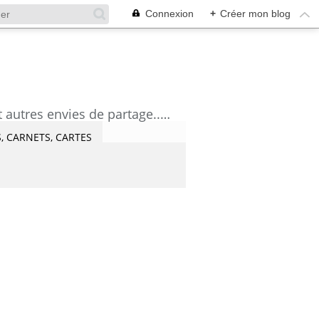
Connexion
+
Créer mon blog
découvrez mes aquarelles, mes tutoriels, mes coups de coeur lecture et artistes et autres envies de partage....Céline Castaingt-T.
, CARNETS, CARTES