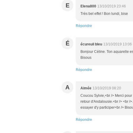
E
Elena800
13/10/2019 23:46
Très bel effet ! Bon lundi, bise
Répondre
É
écureuil bleu
13/10/2019 13:06
Bonjour Céline. Ton aquarelle est
Bisous
Répondre
A
Aimée
13/10/2019 08:20
Coucou Sylvie,<br /> Merci pour t
retour d'Andalousie.<br /> <br /> 
essayer d'y participer<br /> Bis
Répondre