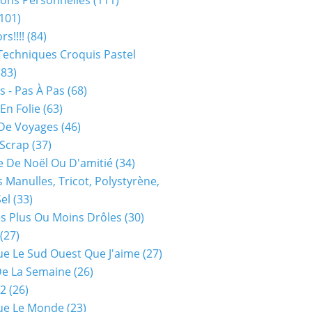
ions Personnelles
(111)
101)
rs!!!!
(84)
Techniques Croquis Pastel
83)
s - Pas À Pas
(68)
En Folie
(63)
De Voyages
(46)
 Scrap
(37)
 De Noël Ou D'amitié
(34)
s Manulles, Tricot, Polystyrène,
Sel
(33)
es Plus Ou Moins Drôles
(30)
(27)
ue Le Sud Ouest Que J'aime
(27)
De La Semaine
(26)
52
(26)
ue Le Monde
(23)