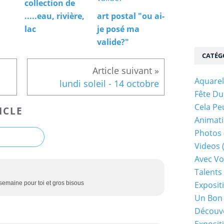
collection de
.....eau, rivière,
art postal "ou ai-
lac
je posé ma
valide?"
CATÉG
Aquarel
lundi soleil - 14 octobre
Fête Du
Cela Pe
ICLE
Animati
Photos
Videos
Avec Vo
Talents 
Exposit
semaine pour toi et gros bisous
Un Bon
Découv