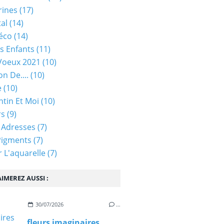
rines
(17)
tal
(14)
éco
(14)
s Enfants
(11)
Voeux 2021
(10)
on De....
(10)
e
(10)
ntin Et Moi
(10)
rs
(9)
 Adresses
(7)
Pigments
(7)
 L'aquarelle
(7)
IMEREZ AUSSI :
30/07/2026
…
fleurs imaginaires