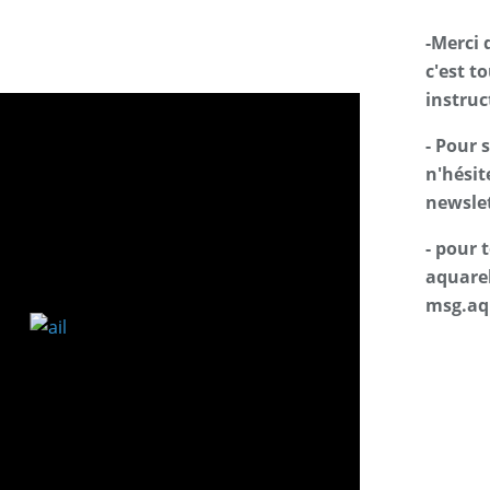
-Merci 
c'est t
instruc
- Pour 
n'hésit
newslet
- pour
aquarel
msg.aq