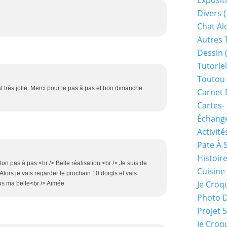
Exposit
Divers
(
Chat Alo
Autres 
Dessin
(
Tutoriel
Toutou 
 très jolie. Merci pour le pas à pas et bon dimanche.
Carnet 
Cartes-
Échange
Activité
Pate À 
Histoir
on pas à pas.<br /> Belle réalisation.<br /> Je suis de
Cuisine
Alors je vais regarder le prochain 10 doigts et vais
Je Croq
ous ma belle<br /> Aimée
Photo 
Projet 
Je Croq