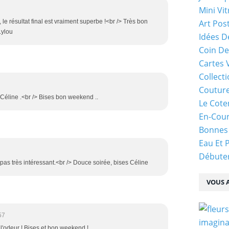
Mini Vit
Art Pos
 le résultat final est vraiment superbe !<br /> Très bon
Lylou
Idées D
Coin De
Cartes 
Collecti
Coutur
Céline .<br /> Bises bon weekend ..
Le Cote
En-Cou
Bonnes
Eau Et 
Débuter
pas très intéressant.<br /> Douce soirée, bises Céline
VOUS A
57
l'odeur ! Bises et bon weekend !