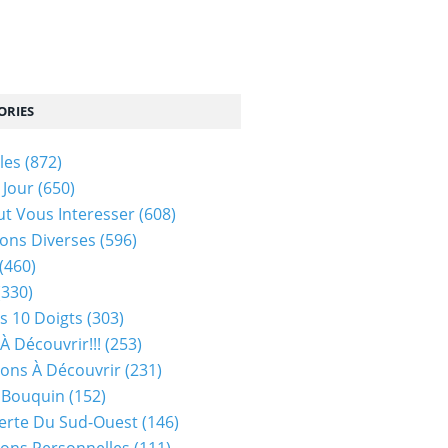
ORIES
les
(872)
 Jour
(650)
ut Vous Interesser
(608)
ons Diverses
(596)
(460)
(330)
s 10 Doigts
(303)
À Découvrir!!!
(253)
ions À Découvrir
(231)
 Bouquin
(152)
erte Du Sud-Ouest
(146)