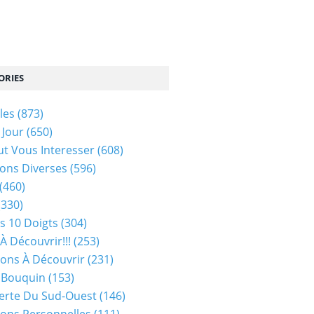
ORIES
les
(873)
 Jour
(650)
ut Vous Interesser
(608)
ons Diverses
(596)
(460)
(330)
s 10 Doigts
(304)
À Découvrir!!!
(253)
ions À Découvrir
(231)
 Bouquin
(153)
erte Du Sud-Ouest
(146)