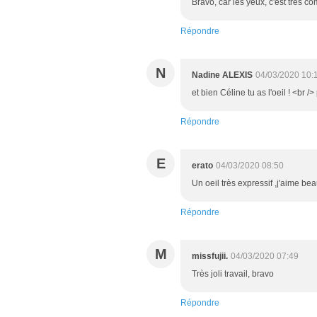
Bravo, car les yeux, c'est très c
Répondre
N
Nadine ALEXIS
04/03/2020 10:
et bien Céline tu as l'oeil ! <br
Répondre
E
erato
04/03/2020 08:50
Un oeil très expressif ,j'aime be
Répondre
M
missfujii.
04/03/2020 07:49
Très joli travail, bravo
Répondre