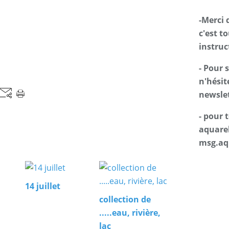
-Merci 
c'est t
instruc
- Pour 
n'hésit
newslet
- pour
aquarel
msg.aq
14 juillet
collection de
.....eau, rivière,
lac