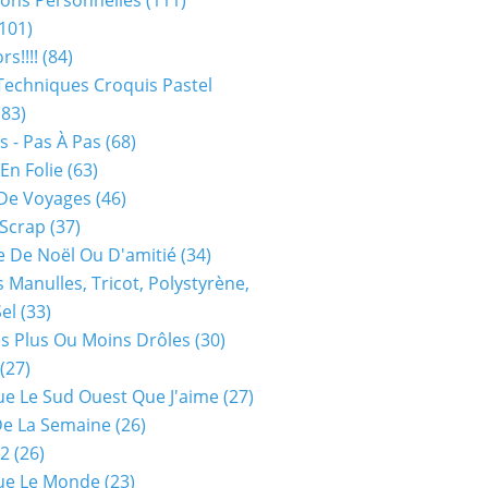
ions Personnelles
(111)
101)
rs!!!!
(84)
Techniques Croquis Pastel
83)
s - Pas À Pas
(68)
En Folie
(63)
De Voyages
(46)
 Scrap
(37)
 De Noël Ou D'amitié
(34)
s Manulles, Tricot, Polystyrène,
Sel
(33)
es Plus Ou Moins Drôles
(30)
(27)
ue Le Sud Ouest Que J'aime
(27)
De La Semaine
(26)
52
(26)
ue Le Monde
(23)