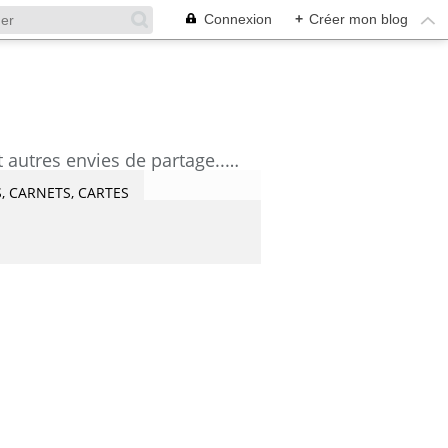
Connexion
+
Créer mon blog
découvrez mes aquarelles, mes tutoriels, mes coups de coeur lecture et artistes et autres envies de partage....Céline Castaingt-T.
, CARNETS, CARTES