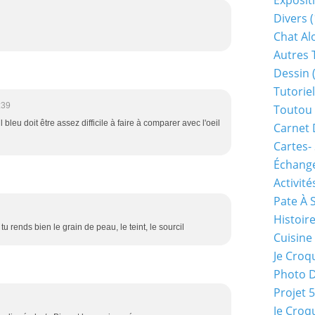
Exposit
Divers
(
Chat Alo
Autres 
Dessin
(
Tutoriel
:39
Toutou 
 bleu doit être assez difficile à faire à comparer avec l'oeil
Carnet 
Cartes-
Échange
Activité
Pate À 
Histoir
 tu rends bien le grain de peau, le teint, le sourcil
Cuisine
Je Croq
Photo 
Projet 
Je Croq