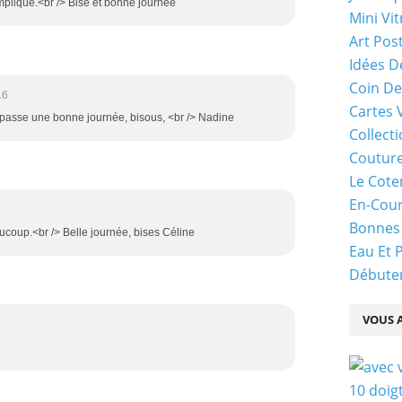
ompliqué.<br /> Bise et bonne journée
Mini Vit
Art Pos
Idées D
Coin De
16
Cartes 
 /> passe une bonne journée, bisous, <br /> Nadine
Collecti
Coutur
Le Cote
En-Cou
Bonnes
aucoup.<br /> Belle journée, bises Céline
Eau Et 
Débuter
VOUS A