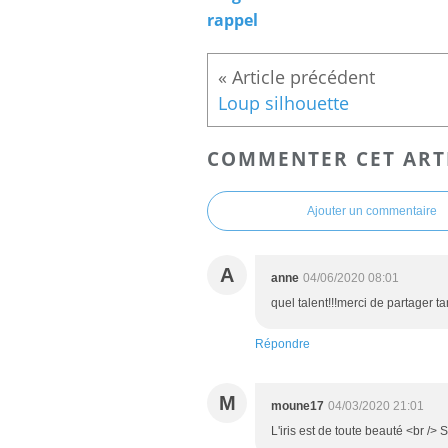
rappel
Loup silhouette
COMMENTER CET ART
Ajouter un commentaire
A
anne
04/06/2020 08:01
quel talent!!!merci de partager ta
Répondre
M
moune17
04/03/2020 21:01
L'iris est de toute beauté <br />