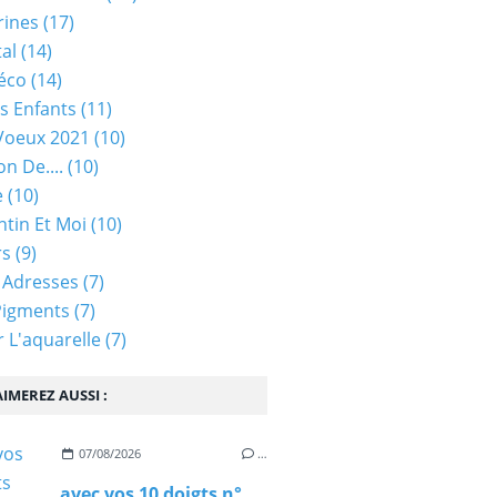
rines
(17)
tal
(14)
éco
(14)
s Enfants
(11)
Voeux 2021
(10)
on De....
(10)
e
(10)
ntin Et Moi
(10)
rs
(9)
 Adresses
(7)
Pigments
(7)
 L'aquarelle
(7)
IMEREZ AUSSI :
07/08/2026
…
avec vos 10 doigts n°97 - rappel