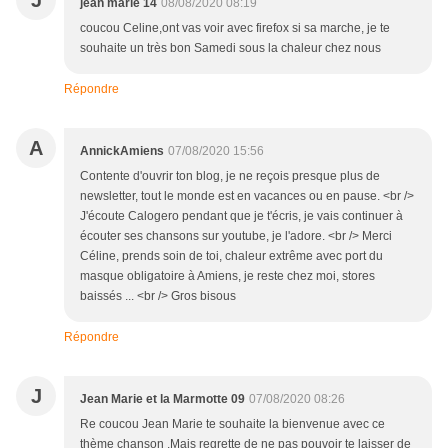
J
jean marie 14
08/08/2020 08:19
coucou Celine,ont vas voir avec firefox si sa marche, je te
souhaite un très bon Samedi sous la chaleur chez nous
Répondre
A
AnnickAmiens
07/08/2020 15:56
Contente d'ouvrir ton blog, je ne reçois presque plus de
newsletter, tout le monde est en vacances ou en pause. <br />
J'écoute Calogero pendant que je t'écris, je vais continuer à
écouter ses chansons sur youtube, je l'adore. <br /> Merci
Céline, prends soin de toi, chaleur extrême avec port du
masque obligatoire à Amiens, je reste chez moi, stores
baissés ... <br /> Gros bisous
Répondre
J
Jean Marie et la Marmotte 09
07/08/2020 08:26
Re coucou Jean Marie te souhaite la bienvenue avec ce
thème chanson .Mais regrette de ne pas pouvoir te laisser de