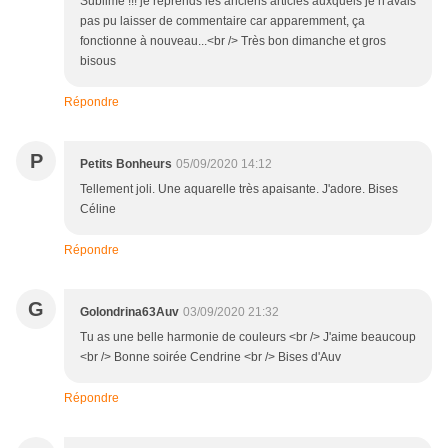
Sublime !!! je reprends les anciens articles auxquels je n'avais
pas pu laisser de commentaire car apparemment, ça
fonctionne à nouveau...<br /> Très bon dimanche et gros
bisous
Répondre
P
Petits Bonheurs
05/09/2020 14:12
Tellement joli. Une aquarelle très apaisante. J'adore. Bises
Céline
Répondre
G
Golondrina63Auv
03/09/2020 21:32
Tu as une belle harmonie de couleurs <br /> J'aime beaucoup
<br /> Bonne soirée Cendrine <br /> Bises d'Auv
Répondre