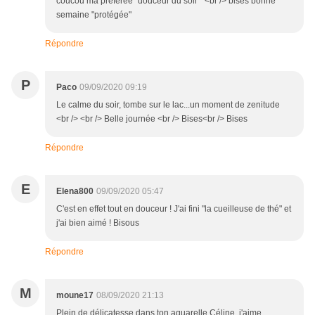
coucou ma préférée "douceur du soir " <br /> bises bonne
semaine "protégée"
Répondre
P
Paco
09/09/2020 09:19
Le calme du soir, tombe sur le lac...un moment de zenitude
<br /> <br /> Belle journée <br /> Bises<br /> Bises
Répondre
E
Elena800
09/09/2020 05:47
C'est en effet tout en douceur ! J'ai fini "la cueilleuse de thé" et
j'ai bien aimé ! Bisous
Répondre
M
moune17
08/09/2020 21:13
Plein de délicatesse dans ton aquarelle Céline, j'aime