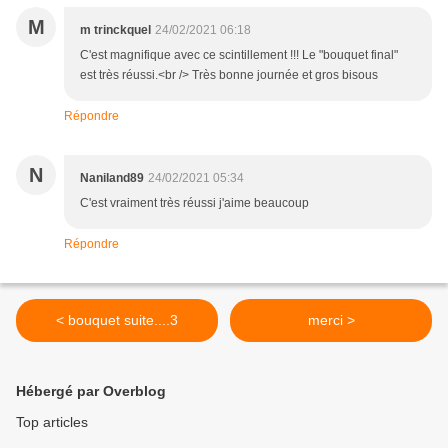
M
m trinckquel
24/02/2021 06:18
C'est magnifique avec ce scintillement !!! Le "bouquet final"
est très réussi.<br /> Très bonne journée et gros bisous
Répondre
N
Naniland89
24/02/2021 05:34
C'est vraiment très réussi j'aime beaucoup
Répondre
< bouquet suite....3
merci >
Hébergé par Overblog
Top articles