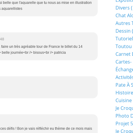
Exposit
si belle que l'aquarelle que tu nous as mise en illustration
Divers
(
s aquarellistes
Chat Alo
Autres 
Dessin
(
Tutoriel
:48
Toutou 
faire un très agréable tour de France le billet du 14
/> belle journée<br /> bisous<br /> patricia
Carnet 
Cartes-
Échange
Activité
Pate À 
Histoir
Cuisine
Je Croq
Photo 
Projet 
e ces défis ! Bon je vais réfléchir eu thème de ce mois mais
Je Croq