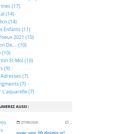
rines
(17)
tal
(14)
éco
(14)
s Enfants
(11)
Voeux 2021
(10)
on De....
(10)
e
(10)
ntin Et Moi
(10)
rs
(9)
 Adresses
(7)
Pigments
(7)
 L'aquarelle
(7)
IMEREZ AUSSI :
07/08/2026
…
avec vos 10 doigts n°97 - rappel