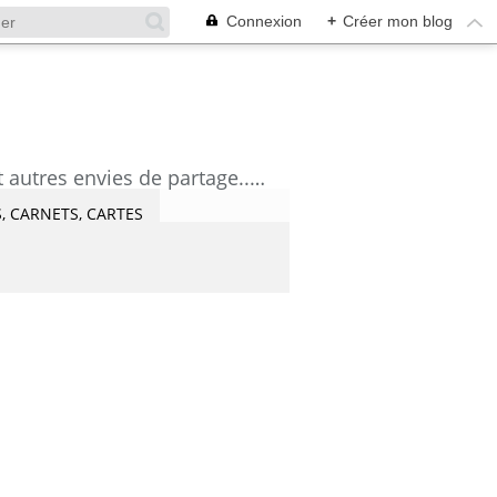
Connexion
+
Créer mon blog
découvrez mes aquarelles, mes tutoriels, mes coups de coeur lecture et artistes et autres envies de partage....Céline Castaingt-T.
, CARNETS, CARTES