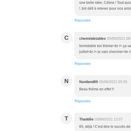
une belle idée, Céline ! Tout aus
! Joli défi à relever pour nos ami
Répondre
C
chemindetables
05/06/2021 08
formidable ton thème<br /> ça va 
juillet<br /> je vais chercher<br 
Répondre
N
Naniland89
05/06/2021 05:26
Beau thème en effet !!
Répondre
T
Thaddée
03/06/2021 12:07
65, déjà ! C'est dire le succès d