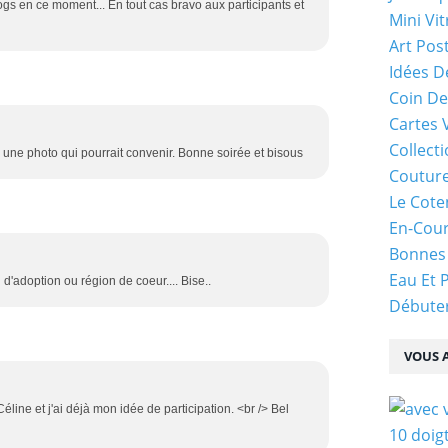
ogs en ce moment... En tout cas bravo aux participants et
Mini Vit
Art Pos
Idées D
Coin De
Cartes 
Collecti
 une photo qui pourrait convenir. Bonne soirée et bisous
Coutur
Le Cote
En-Cou
Bonnes
Eau Et 
 d'adoption ou région de coeur.... Bise..
Débuter
VOUS A
line et j'ai déjà mon idée de participation. <br /> Bel