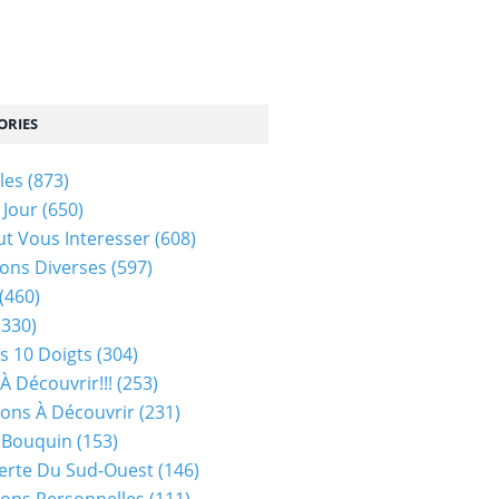
ORIES
les
(873)
 Jour
(650)
ut Vous Interesser
(608)
ons Diverses
(597)
(460)
(330)
s 10 Doigts
(304)
À Découvrir!!!
(253)
ions À Découvrir
(231)
 Bouquin
(153)
erte Du Sud-Ouest
(146)