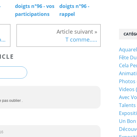
-
doigts n°96 - vos
doigts n°96 -
participations
rappel
CATÉG
avec vos 10 doigts n°64 - vos participations
T comme.....
Aquarel
ICLE
Fête Du
Cela Pe
Animati
Photos
Videos
Avec Vo
e pas oublier .
Talents 
Exposit
Un Bon
Découv
16