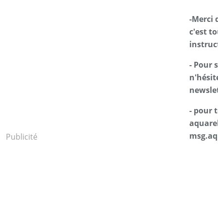
-Merci 
c'est t
instruc
- Pour 
n'hésit
newslet
- pour
aquarel
msg.aq
Publicité