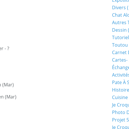
Exposit
Divers
(
Chat Alo
Autres 
Dessin
(
Tutoriel
Toutou 
r - ?
Carnet 
Cartes-
Échange
Activité
Pate À 
 (Mar)
Histoir
en (Mar)
Cuisine
Je Croq
Photo 
Projet 
Je Croq