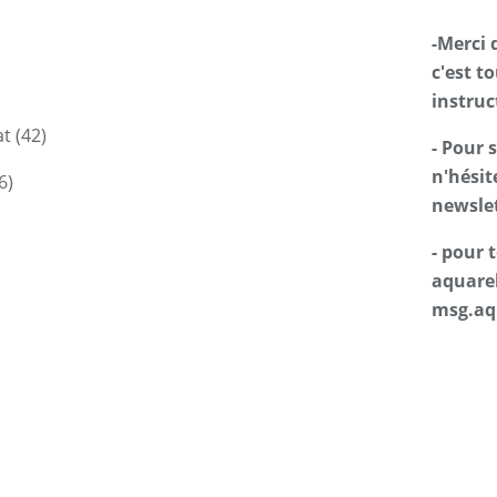
-Merci 
c'est t
instruc
t (42)
- Pour 
n'hésit
6)
newslet
- pour
aquarel
msg.aq