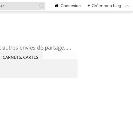
Connexion
+
Créer mon blog
découvrez mes aquarelles, mes tutoriels, mes coups de coeur lecture et artistes et autres envies de partage....Céline Castaingt-T.
, CARNETS, CARTES