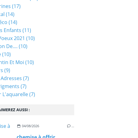
rines
(17)
tal
(14)
éco
(14)
s Enfants
(11)
Voeux 2021
(10)
on De....
(10)
e
(10)
ntin Et Moi
(10)
rs
(9)
 Adresses
(7)
Pigments
(7)
 L'aquarelle
(7)
IMEREZ AUSSI :
04/08/2026
…
chemise à offrir