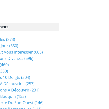
ORIES
les
(873)
 Jour
(650)
ut Vous Interesser
(608)
ons Diverses
(596)
(460)
(330)
s 10 Doigts
(304)
À Découvrir!!!
(253)
ions À Découvrir
(231)
 Bouquin
(153)
erte Du Sud-Ouest
(146)