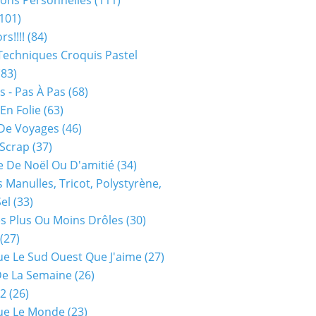
ions Personnelles
(111)
101)
rs!!!!
(84)
Techniques Croquis Pastel
83)
s - Pas À Pas
(68)
En Folie
(63)
De Voyages
(46)
 Scrap
(37)
 De Noël Ou D'amitié
(34)
s Manulles, Tricot, Polystyrène,
Sel
(33)
es Plus Ou Moins Drôles
(30)
(27)
ue Le Sud Ouest Que J'aime
(27)
De La Semaine
(26)
52
(26)
ue Le Monde
(23)