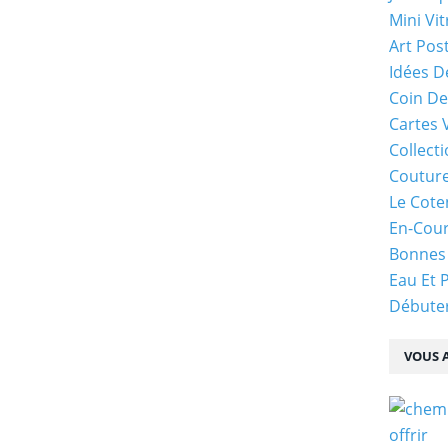
Mini Vit
Art Pos
Idées D
Coin De
Cartes 
Collecti
Coutur
Le Cote
En-Cou
Bonnes
Eau Et 
Débuter
VOUS A