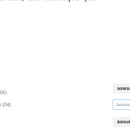
NEWSL
(06)
s (04)
BIENV