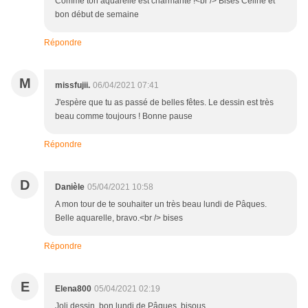
Comme ton aquarelle est charmante !<br /> Bises Céline et
bon début de semaine
Répondre
M
missfujii.
06/04/2021 07:41
J'espère que tu as passé de belles fêtes. Le dessin est très
beau comme toujours ! Bonne pause
Répondre
D
Danièle
05/04/2021 10:58
A mon tour de te souhaiter un très beau lundi de Pâques.
Belle aquarelle, bravo.<br /> bises
Répondre
E
Elena800
05/04/2021 02:19
Joli dessin, bon lundi de Pâques, bisous