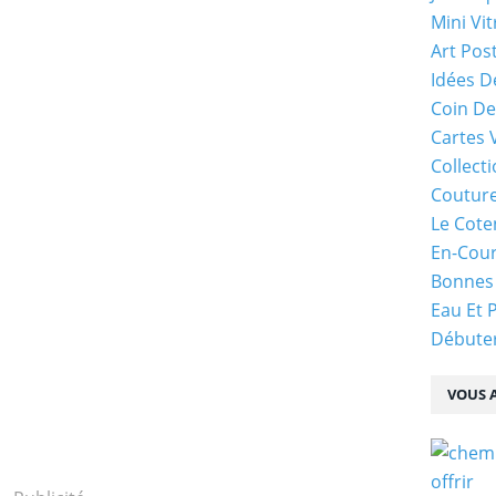
Mini Vit
Art Pos
Idées D
Coin De
Cartes 
Collecti
Coutur
Le Cote
En-Cou
Bonnes
Eau Et 
Débuter
VOUS A