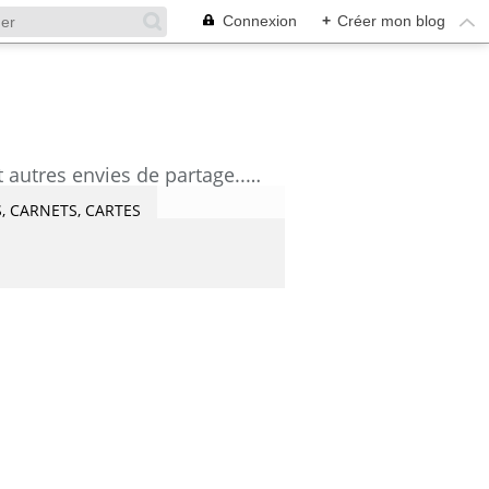
Connexion
+
Créer mon blog
découvrez mes aquarelles, mes tutoriels, mes coups de coeur lecture et artistes et autres envies de partage....Céline Castaingt-T.
, CARNETS, CARTES