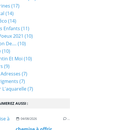
rines
(17)
tal
(14)
éco
(14)
s Enfants
(11)
Voeux 2021
(10)
on De....
(10)
e
(10)
ntin Et Moi
(10)
rs
(9)
 Adresses
(7)
Pigments
(7)
 L'aquarelle
(7)
IMEREZ AUSSI :
04/08/2026
…
chemise à offrir