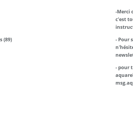
-Merci 
c'est t
instruc
s (89)
- Pour 
n'hésit
newslet
- pour
aquarel
msg.aq