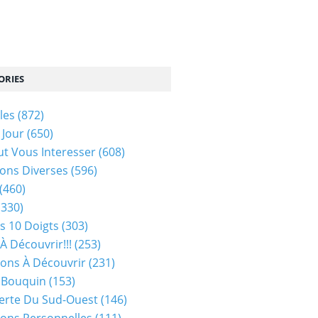
ORIES
les
(872)
 Jour
(650)
ut Vous Interesser
(608)
ons Diverses
(596)
(460)
(330)
s 10 Doigts
(303)
À Découvrir!!!
(253)
ions À Découvrir
(231)
 Bouquin
(153)
erte Du Sud-Ouest
(146)