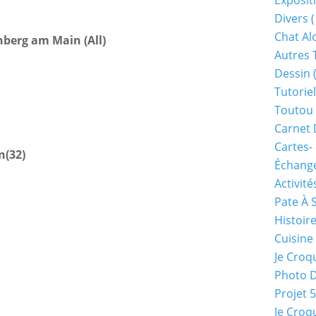
Exposit
Divers
(
Chat Alo
nberg am Main (All)
Autres 
Dessin
(
Tutoriel
Toutou 
Carnet 
Cartes-
n(32)
Échange
Activité
Pate À 
Histoir
Cuisine
Je Croq
Photo 
Projet 
Je Croq