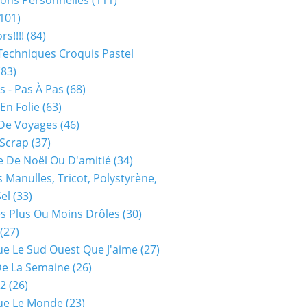
ions Personnelles
(111)
101)
rs!!!!
(84)
Techniques Croquis Pastel
83)
s - Pas À Pas
(68)
En Folie
(63)
De Voyages
(46)
 Scrap
(37)
 De Noël Ou D'amitié
(34)
s Manulles, Tricot, Polystyrène,
Sel
(33)
es Plus Ou Moins Drôles
(30)
(27)
ue Le Sud Ouest Que J'aime
(27)
De La Semaine
(26)
52
(26)
ue Le Monde
(23)