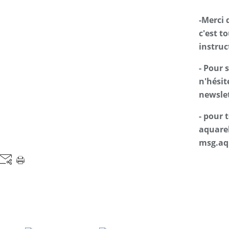
-Merci 
c'est t
instruc
- Pour 
n'hésit
newslet
- pour
aquarel
msg.aq