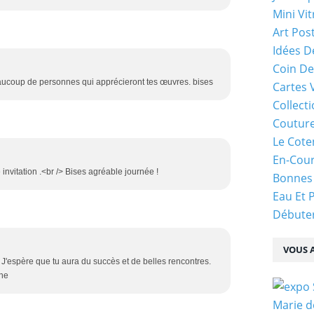
Mini Vit
Art Pos
Idées D
Coin De
aucoup de personnes qui apprécieront tes œuvres. bises
Cartes 
Collecti
Coutur
Le Cote
En-Cou
invitation .<br /> Bises agréable journée !
Bonnes
Eau Et 
Débuter
VOUS A
> J'espère que tu aura du succès et de belles rencontres.
ine