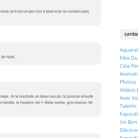
rouve qu'il est un peu loin à pied et je ne conduis plus
CATÉG
Aquarel
Fête Du
 de Noël...
Cela Pe
Animati
Photos
Videos
mmage. Je te souhaite un beau succès, tu pourras ensuite
Avec Vo
en famille, je l'espère.<br /> Belle soirée, gros bisous.<br
Talents 
Exposit
Un Bon
Découv