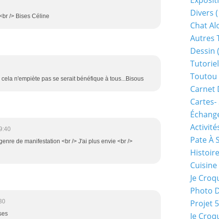
Exposit
Divers
(
br /> Bises Céline
Chat Alo
Autres 
Dessin
(
Tutoriel
Toutou 
e cela n'empiète pas se serait bénéfique à tous...Bisous
Carnet 
Cartes-
Échange
Activité
9:40
Pate À 
 genre de manifestation <br /> J'ai plus envie <br />
Histoir
Cuisine
Je Croq
Photo 
30
Projet 
ses
Je Croq