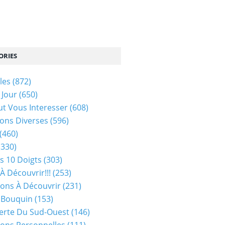
ORIES
les
(872)
 Jour
(650)
ut Vous Interesser
(608)
ons Diverses
(596)
(460)
(330)
s 10 Doigts
(303)
À Découvrir!!!
(253)
ions À Découvrir
(231)
 Bouquin
(153)
erte Du Sud-Ouest
(146)