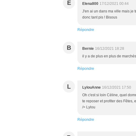
E
Elena800
17/12/2021 00:44
J'en ai un dans ma ville mais je t
donc tant pis ! Bisous
Répondre
B
Bernie
16/12/2021 18:28
il y a de plus en plus de marchés
Répondre
L
LylouAnne
16/12/2021 17:50
Oh c'est si loin Céline, quel do
te reposer et profiter des Fêtes, 
/> Lylou
Répondre