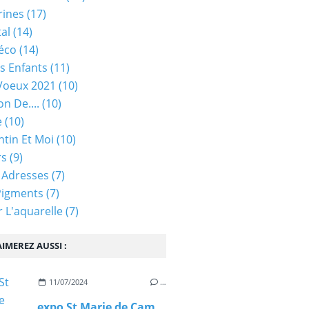
rines
(17)
tal
(14)
éco
(14)
s Enfants
(11)
Voeux 2021
(10)
on De....
(10)
e
(10)
ntin Et Moi
(10)
rs
(9)
 Adresses
(7)
Pigments
(7)
 L'aquarelle
(7)
IMEREZ AUSSI :
11/07/2024
…
expo St Marie de Campan 2024