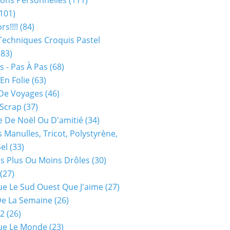
ions Personnelles
(111)
101)
rs!!!!
(84)
Techniques Croquis Pastel
83)
s - Pas À Pas
(68)
En Folie
(63)
De Voyages
(46)
 Scrap
(37)
 De Noël Ou D'amitié
(34)
s Manulles, Tricot, Polystyrène,
Sel
(33)
es Plus Ou Moins Drôles
(30)
(27)
ue Le Sud Ouest Que J'aime
(27)
De La Semaine
(26)
52
(26)
ue Le Monde
(23)