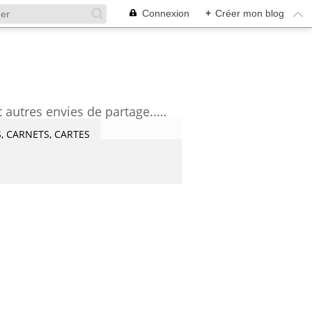
Connexion
+
Créer mon blog
découvrez mes aquarelles, mes tutoriels, mes coups de coeur lecture et artistes et autres envies de partage....Céline Castaingt-T.
, CARNETS, CARTES