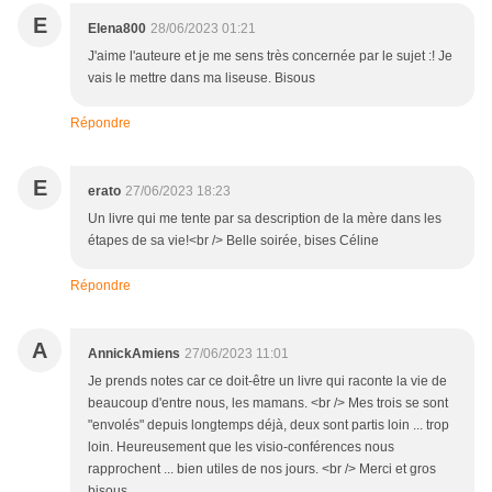
E
Elena800
28/06/2023 01:21
J'aime l'auteure et je me sens très concernée par le sujet :! Je
vais le mettre dans ma liseuse. Bisous
Répondre
E
erato
27/06/2023 18:23
Un livre qui me tente par sa description de la mère dans les
étapes de sa vie!<br /> Belle soirée, bises Céline
Répondre
A
AnnickAmiens
27/06/2023 11:01
Je prends notes car ce doit-être un livre qui raconte la vie de
beaucoup d'entre nous, les mamans. <br /> Mes trois se sont
"envolés" depuis longtemps déjà, deux sont partis loin ... trop
loin. Heureusement que les visio-conférences nous
rapprochent ... bien utiles de nos jours. <br /> Merci et gros
bisous