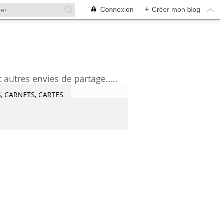
Connexion
+
Créer mon blog
découvrez mes aquarelles, mes tutoriels, mes coups de coeur lecture et artistes et autres envies de partage....Céline Castaingt-T.
, CARNETS, CARTES