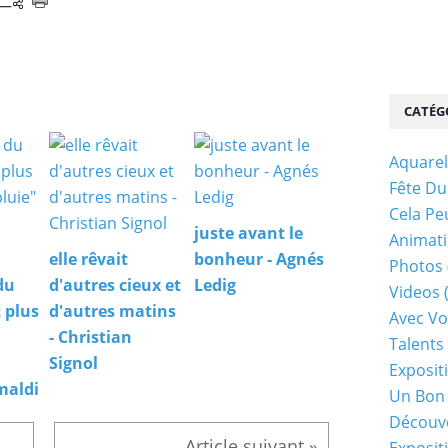
CATÉG
Aquarel
Fête Du
Cela Pe
juste avant le
Animati
elle rêvait
bonheur - Agnés
Photos
du
d'autres cieux et
Ledig
Videos
 plus
d'autres matins
Avec Vo
- Christian
Talents 
Signol
Exposit
maldi
Un Bon
Découv