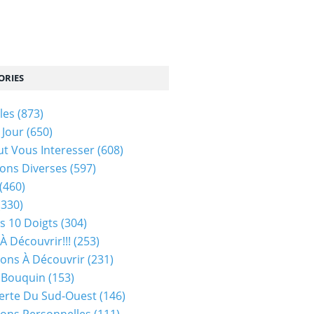
ORIES
les
(873)
 Jour
(650)
ut Vous Interesser
(608)
ons Diverses
(597)
(460)
(330)
s 10 Doigts
(304)
À Découvrir!!!
(253)
ions À Découvrir
(231)
 Bouquin
(153)
erte Du Sud-Ouest
(146)