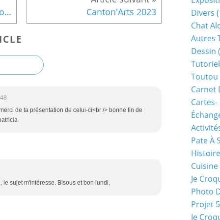
Exposit
Sévignacq - 28 sept au 1 ocotbre 2023
Canton'Arts 2023
Divers
(
Chat Alo
ICLE
Autres 
Dessin
(
Tutoriel
Toutou 
Carnet 
:48
Cartes-
merci de ta présentation de celui-ci<br /> bonne fin de
Échange
atricia
Activité
Pate À 
Histoir
Cuisine
Je Croq
, le sujet m'intéresse. Bisous et bon lundi,
Photo 
Projet 
Je Croq