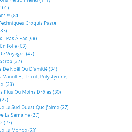
ions Personnelles
(111)
101)
rs!!!!
(84)
Techniques Croquis Pastel
83)
s - Pas À Pas
(68)
En Folie
(63)
De Voyages
(47)
 Scrap
(37)
 De Noël Ou D'amitié
(34)
s Manulles, Tricot, Polystyrène,
Sel
(33)
es Plus Ou Moins Drôles
(30)
(27)
ue Le Sud Ouest Que J'aime
(27)
De La Semaine
(27)
52
(27)
ue Le Monde
(23)