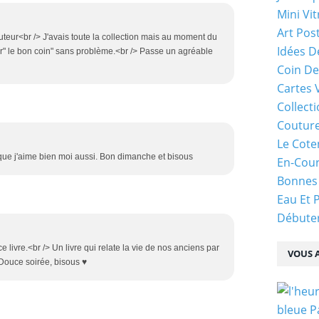
Mini Vit
Art Pos
uteur<br /> J'avais toute la collection mais au moment du
Idées D
" le bon coin" sans problème.<br /> Passe un agréable
Coin De
Cartes 
Collecti
Coutur
Le Cote
que j'aime bien moi aussi. Bon dimanche et bisous
En-Cou
Bonnes
Eau Et 
Débuter
 livre.<br /> Un livre qui relate la vie de nos anciens par
VOUS A
> Douce soirée, bisous ♥