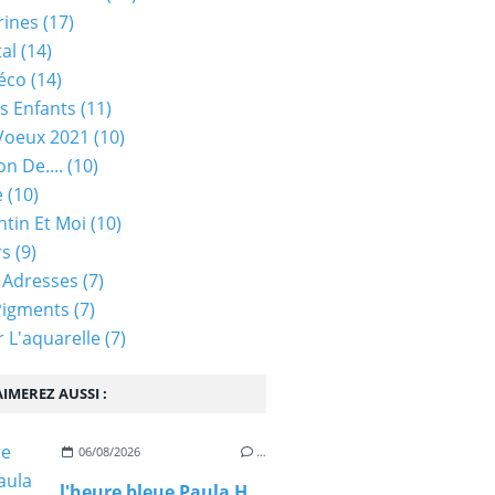
rines
(17)
tal
(14)
éco
(14)
s Enfants
(11)
Voeux 2021
(10)
on De....
(10)
e
(10)
ntin Et Moi
(10)
rs
(9)
 Adresses
(7)
Pigments
(7)
 L'aquarelle
(7)
IMEREZ AUSSI :
06/08/2026
…
l'heure bleue Paula Hawkins