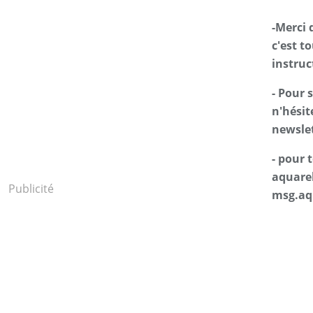
-Merci 
c'est t
instruc
- Pour 
n'hésit
newslet
- pour
aquarel
Publicité
msg.aq