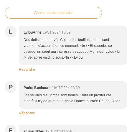
Ajouter un commentaire
L
LylouAnne
19/11/2024 15:39
Des défis bien relevés Céline, les feuilles mortes sont
vraiment d'actualité en ce moment. <br /> Et superbe ce
casque, un sport qui intéresse beaucoup Monsieur Lylou.<br
/> Bel après-midi, bisous.<br /> Lylou
Répondre
P
Petits Bonheurs
19/11/2024 13:39
Les feuilles d'automne sont belles. il faut en profiter car
bientôt il n'y en aura plus.<br /> Douce journée Céline. Bises
Répondre
E
ecureuilbleu
19/11/2024 09:46