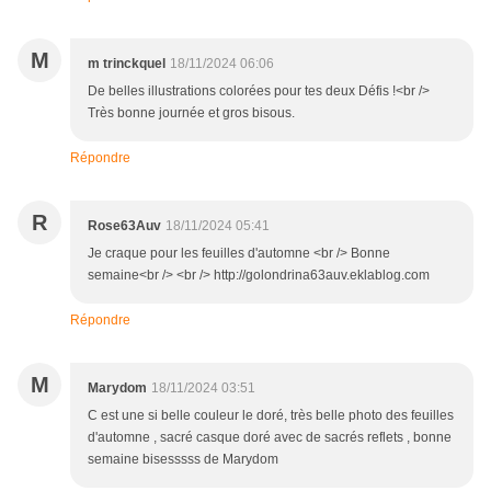
M
m trinckquel
18/11/2024 06:06
De belles illustrations colorées pour tes deux Défis !<br />
Très bonne journée et gros bisous.
Répondre
R
Rose63Auv
18/11/2024 05:41
Je craque pour les feuilles d'automne <br /> Bonne
semaine<br /> <br /> http://golondrina63auv.eklablog.com
Répondre
M
Marydom
18/11/2024 03:51
C est une si belle couleur le doré, très belle photo des feuilles
d'automne , sacré casque doré avec de sacrés reflets , bonne
semaine bisesssss de Marydom