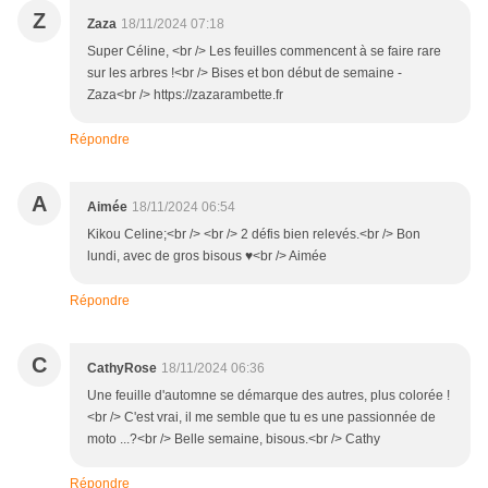
Z
Zaza
18/11/2024 07:18
Super Céline, <br /> Les feuilles commencent à se faire rare
sur les arbres !<br /> Bises et bon début de semaine -
Zaza<br /> https://zazarambette.fr
Répondre
A
Aimée
18/11/2024 06:54
Kikou Celine;<br /> <br /> 2 défis bien relevés.<br /> Bon
lundi, avec de gros bisous ♥<br /> Aimée
Répondre
C
CathyRose
18/11/2024 06:36
Une feuille d'automne se démarque des autres, plus colorée !
<br /> C'est vrai, il me semble que tu es une passionnée de
moto ...?<br /> Belle semaine, bisous.<br /> Cathy
Répondre