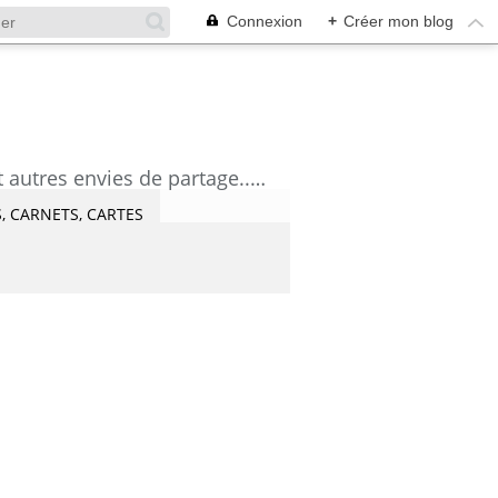
Connexion
+
Créer mon blog
découvrez mes aquarelles, mes tutoriels, mes coups de coeur lecture et artistes et autres envies de partage....Céline Castaingt-T.
, CARNETS, CARTES