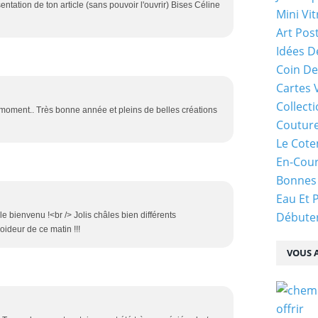
entation de ton article (sans pouvoir l'ouvrir) Bises Céline
Mini Vit
Art Pos
Idées D
Coin De
Cartes 
Collecti
oment.. Très bonne année et pleins de belles créations
Coutur
Le Cote
En-Cou
Bonnes
Eau Et 
Débuter
e bienvenu !<br /> Jolis châles bien différents
oideur de ce matin !!!
VOUS A