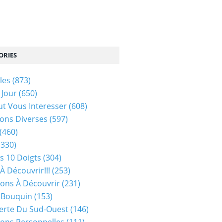
ORIES
les
(873)
 Jour
(650)
ut Vous Interesser
(608)
ons Diverses
(597)
(460)
(330)
s 10 Doigts
(304)
À Découvrir!!!
(253)
ions À Découvrir
(231)
 Bouquin
(153)
erte Du Sud-Ouest
(146)