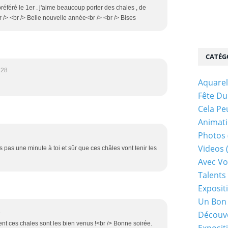
préféré le 1er . j'aime beaucoup porter des chales , de
/> <br /> Belle nouvelle année<br /> <br /> Bises
CATÉG
:28
Aquarel
Fête Du
Cela Pe
Animati
Photos
Videos
as pas une minute à toi et sûr que ces châles vont tenir les
Avec Vo
Talents 
Exposit
Un Bon
2
Découv
ment ces chales sont les bien venus !<br /> Bonne soirée.