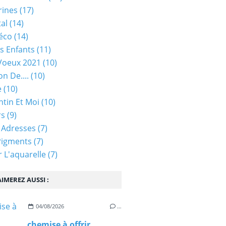
rines
(17)
tal
(14)
éco
(14)
s Enfants
(11)
Voeux 2021
(10)
on De....
(10)
e
(10)
ntin Et Moi
(10)
rs
(9)
 Adresses
(7)
Pigments
(7)
 L'aquarelle
(7)
IMEREZ AUSSI :
04/08/2026
…
chemise à offrir