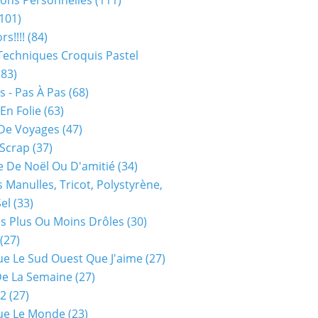
ions Personnelles
(111)
101)
rs!!!!
(84)
Techniques Croquis Pastel
83)
s - Pas À Pas
(68)
En Folie
(63)
De Voyages
(47)
 Scrap
(37)
 De Noël Ou D'amitié
(34)
s Manulles, Tricot, Polystyrène,
Sel
(33)
es Plus Ou Moins Drôles
(30)
(27)
ue Le Sud Ouest Que J'aime
(27)
De La Semaine
(27)
52
(27)
ue Le Monde
(23)