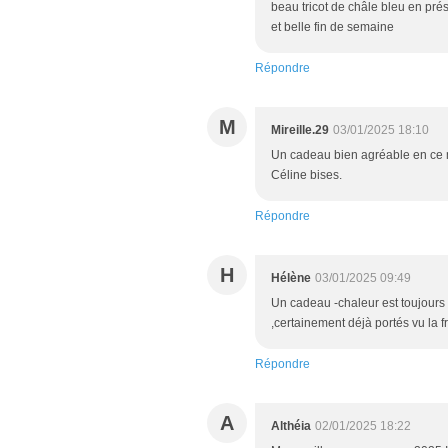
beau tricot de châle bleu en prés
et belle fin de semaine
Répondre
M
Mireille.29
03/01/2025 18:10
Un cadeau bien agréable en ce m
Céline bises.
Répondre
H
Hélène
03/01/2025 09:49
Un cadeau -chaleur est toujours l
,certainement déjà portés vu la fr
Répondre
A
Althéia
02/01/2025 18:22