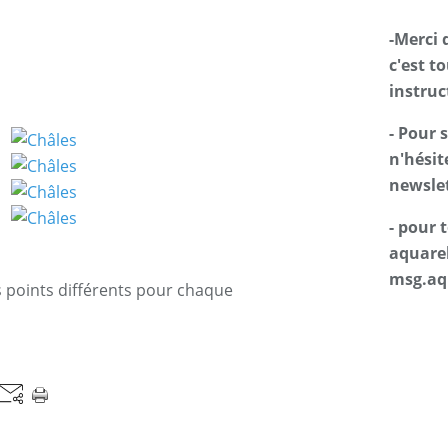
-Merci 
c'est t
instruc
- Pour 
n'hésit
newslet
- pour
aquarel
msg.aq
s points différents pour chaque