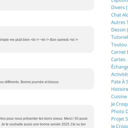
Exposit
Divers
(
Chat Alo
Autres 
Dessin
(
Tutoriel
simple me plait bien.<br /> <br /> Bon samedi.<br />
Toutou 
Carnet 
Cartes-
Échange
Activité
Pate À 
tous différents. Bonne journée et bisous
Histoir
Cuisine
Je Croq
Photo 
Projet 
olies pour nous présenter tes bons voeux. Merci ! Et aussi
Je te souhaite aussi une bonne année 2025 J'ai vu ton
Je Croq