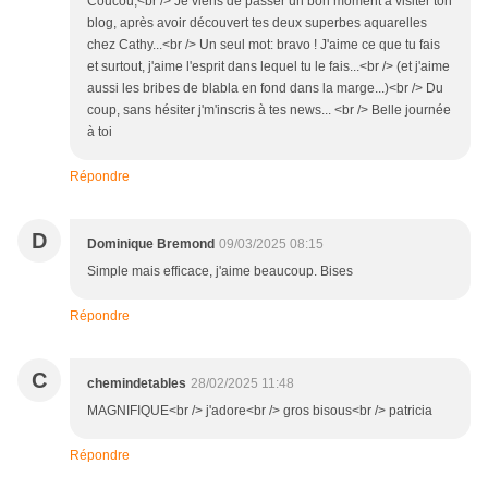
Coucou,<br /> Je viens de passer un bon moment à visiter ton
blog, après avoir découvert tes deux superbes aquarelles
chez Cathy...<br /> Un seul mot: bravo ! J'aime ce que tu fais
et surtout, j'aime l'esprit dans lequel tu le fais...<br /> (et j'aime
aussi les bribes de blabla en fond dans la marge...)<br /> Du
coup, sans hésiter j'm'inscris à tes news... <br /> Belle journée
à toi
Répondre
D
Dominique Bremond
09/03/2025 08:15
Simple mais efficace, j'aime beaucoup. Bises
Répondre
C
chemindetables
28/02/2025 11:48
MAGNIFIQUE<br /> j'adore<br /> gros bisous<br /> patricia
Répondre