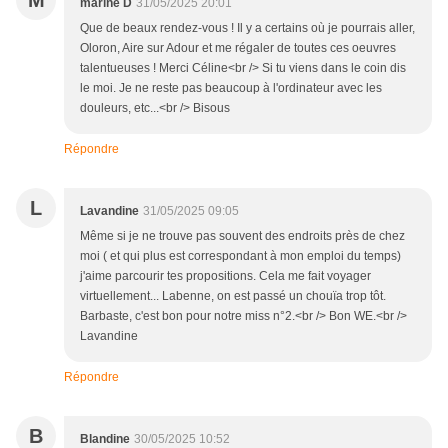
M
marine D
31/05/2025 20:01
Que de beaux rendez-vous ! Il y a certains où je pourrais aller,
Oloron, Aire sur Adour et me régaler de toutes ces oeuvres
talentueuses ! Merci Céline<br /> Si tu viens dans le coin dis
le moi. Je ne reste pas beaucoup à l'ordinateur avec les
douleurs, etc...<br /> Bisous
Répondre
L
Lavandine
31/05/2025 09:05
Même si je ne trouve pas souvent des endroits près de chez
moi ( et qui plus est correspondant à mon emploi du temps)
j'aime parcourir tes propositions. Cela me fait voyager
virtuellement... Labenne, on est passé un chouïa trop tôt.
Barbaste, c'est bon pour notre miss n°2.<br /> Bon WE.<br />
Lavandine
Répondre
B
Blandine
30/05/2025 10:52