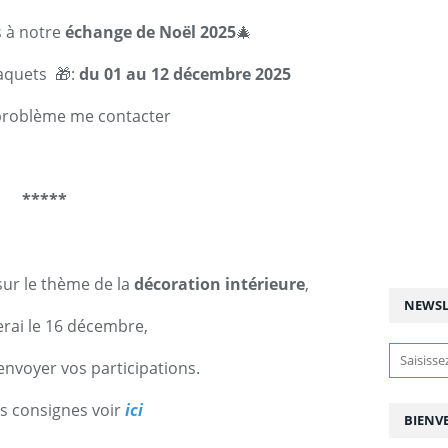
s à notre
échange de Noël 2025
🎄
paquets 🎁:
du 01 au 12 décembre 2025
problème me contacter
*****
sur le thème de la
décoration intérieure
,
NEWSL
erai le 16 décembre,
envoyer vos participations.
s consignes voir
ici
BIENV