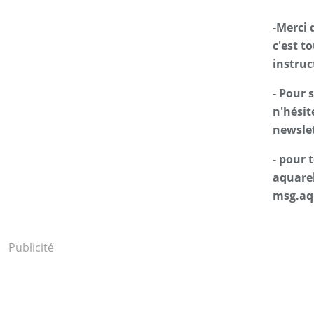
-Merci 
c'est t
instruc
- Pour 
n'hésit
newslet
- pour
aquarel
msg.aq
Publicité