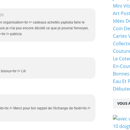
Mini Vit
Art Pos
:05
Idées D
on organisation<br /> cadeaux achetés yapluka faire le
Coin De
ieure je n'ai pas encore décidé ce que je pourrai t'envoyer,
<br /> patricia
Cartes 
Collecti
Coutur
Le Cote
En-Cou
 bisous<br /> Lili
Bonnes
Eau Et 
Débuter
VOUS A
oto<br /> Merci pour ton rappel de l'échange de Noël<br />