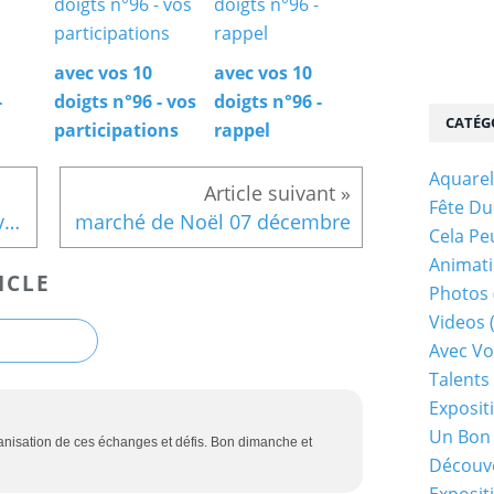
avec vos 10
avec vos 10
-
doigts n°96 - vos
doigts n°96 -
CATÉG
participations
rappel
Aquarel
Fête Du
Photo de la semaine 24 novembre
marché de Noël 07 décembre
Cela Pe
Animati
ICLE
Photos
Videos
Avec Vo
Talents 
Exposit
Un Bon
ganisation de ces échanges et défis. Bon dimanche et
Découv