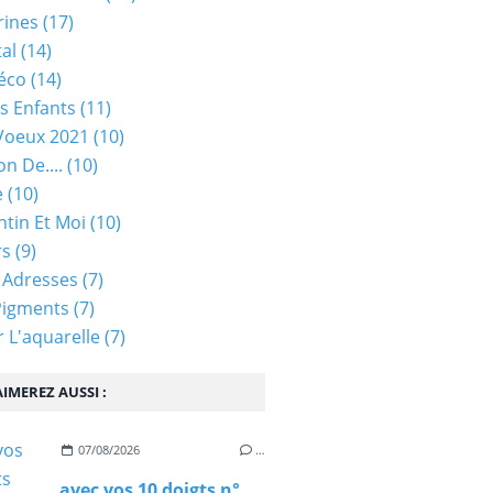
rines
(17)
tal
(14)
éco
(14)
s Enfants
(11)
Voeux 2021
(10)
on De....
(10)
e
(10)
ntin Et Moi
(10)
rs
(9)
 Adresses
(7)
Pigments
(7)
 L'aquarelle
(7)
IMEREZ AUSSI :
07/08/2026
…
avec vos 10 doigts n°97 - rappel