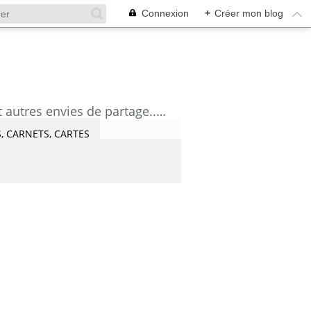
Connexion
+
Créer mon blog
découvrez mes aquarelles, mes tutoriels, mes coups de coeur lecture et artistes et autres envies de partage....Céline Castaingt-T.
, CARNETS, CARTES