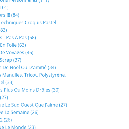
ions Personnelles
(111)
101)
rs!!!!
(84)
Techniques Croquis Pastel
83)
s - Pas À Pas
(68)
En Folie
(63)
De Voyages
(46)
 Scrap
(37)
 De Noël Ou D'amitié
(34)
s Manulles, Tricot, Polystyrène,
Sel
(33)
es Plus Ou Moins Drôles
(30)
(27)
ue Le Sud Ouest Que J'aime
(27)
De La Semaine
(26)
52
(26)
ue Le Monde
(23)