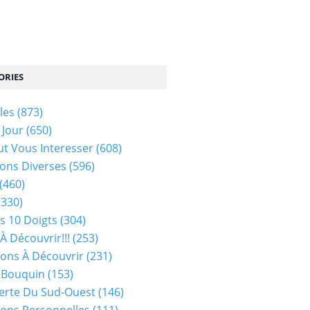
ORIES
les
(873)
 Jour
(650)
ut Vous Interesser
(608)
ons Diverses
(596)
(460)
(330)
s 10 Doigts
(304)
À Découvrir!!!
(253)
ions À Découvrir
(231)
 Bouquin
(153)
erte Du Sud-Ouest
(146)