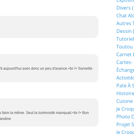
Exposit
Divers
(
Chat Alo
Autres 
Dessin
(
Tutoriel
Toutou 
Carnet 
Cartes-
rti aujourd'hui avec donc un peu d'avance.<br /> Surveille
Échange
Activité
Pate À 
Histoir
Cuisine
Je Croq
pu faire la même. Seul la luminosité manquait.<br /> Bon
Photo 
vandine
Projet 
Je Croq