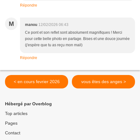
Répondre
M
manou
12/02/2026 06:43
Ce pont et son reflet sont absolument magnifiques ! Merci
pour cette belle photo en partage. Bises et une douce journée
(j'espère que tu as reçu mon mail)
Répondre
< en cours fevrier 2026
vous êtes des anges >
Hébergé par Overblog
Top articles
Pages
Contact