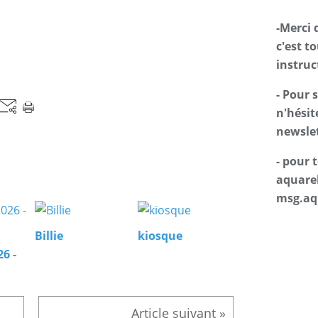
-Merci 
c'est t
instruc
- Pour 
n'hésit
newslet
- pour
aquarel
msg.aq
Billie
kiosque
26 -