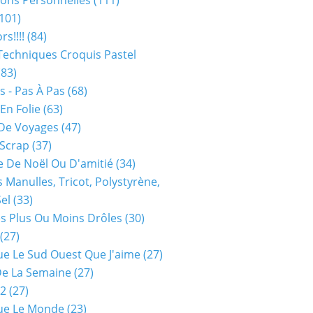
ions Personnelles
(111)
101)
rs!!!!
(84)
Techniques Croquis Pastel
83)
s - Pas À Pas
(68)
En Folie
(63)
De Voyages
(47)
 Scrap
(37)
 De Noël Ou D'amitié
(34)
s Manulles, Tricot, Polystyrène,
Sel
(33)
es Plus Ou Moins Drôles
(30)
(27)
ue Le Sud Ouest Que J'aime
(27)
De La Semaine
(27)
52
(27)
ue Le Monde
(23)