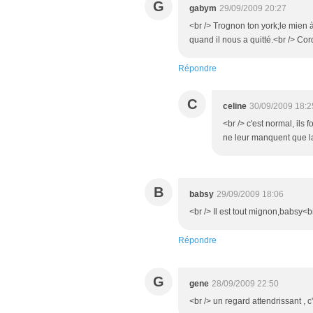
G
gabym
29/09/2009 20:27
<br /> Trognon ton york;le mien 
quand il nous a quitté.<br /> Cor
Répondre
C
celine
30/09/2009 18:2
<br /> c'est normal, ils 
ne leur manquent que la 
B
babsy
29/09/2009 18:06
<br /> Il est tout mignon,babsy<br
Répondre
G
gene
28/09/2009 22:50
<br /> un regard attendrissant , c