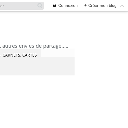
Connexion
+
Créer mon blog
découvrez mes aquarelles, mes tutoriels, mes coups de coeur lecture et artistes et autres envies de partage....Céline Castaingt-T.
, CARNETS, CARTES