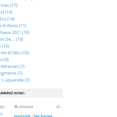
rines
(17)
tal
(14)
éco
(14)
s Enfants
(11)
Voeux 2021
(10)
on De....
(10)
e
(10)
ntin Et Moi
(10)
rs
(9)
 Adresses
(7)
Pigments
(7)
 L'aquarelle
(7)
IMEREZ AUSSI :
23/02/2026
…
portrait : les bases