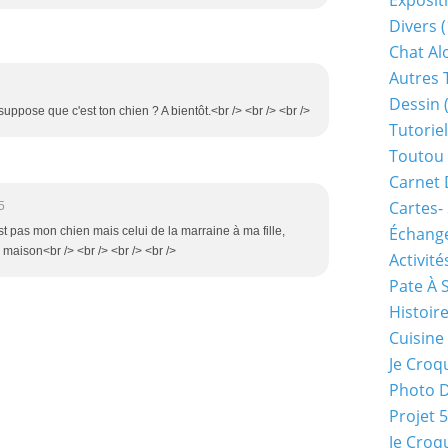
Exposit
Divers
(
Chat Alo
Autres 
Dessin
(
je suppose que c'est ton chien ? A bientôt.<br /> <br /> <br />
Tutoriel
Toutou 
Carnet 
Cartes-
5
Échange
est pas mon chien mais celui de la marraine à ma fille,
maison<br /> <br /> <br /> <br />
Activité
Pate À 
Histoir
Cuisine
Je Croq
Photo 
Projet 
Je Croq