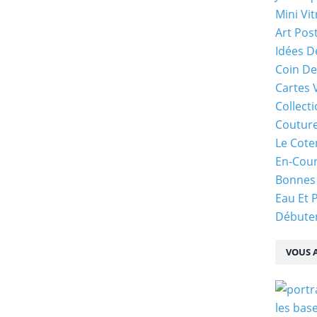
Mini Vit
Art Pos
Idées D
Coin De
Cartes 
Collecti
Coutur
Le Cote
En-Cou
Bonnes
Eau Et 
Débuter
VOUS A