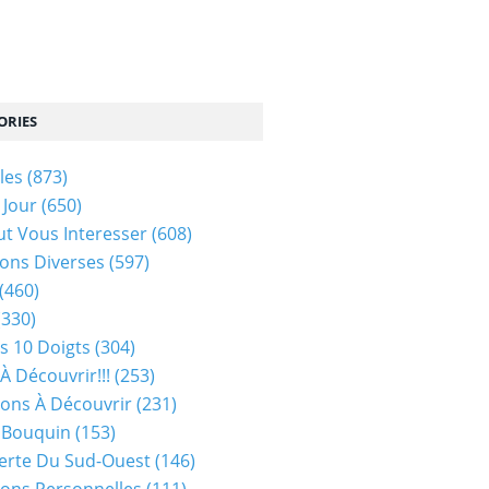
ORIES
les
(873)
 Jour
(650)
ut Vous Interesser
(608)
ons Diverses
(597)
(460)
(330)
s 10 Doigts
(304)
À Découvrir!!!
(253)
ions À Découvrir
(231)
 Bouquin
(153)
erte Du Sud-Ouest
(146)